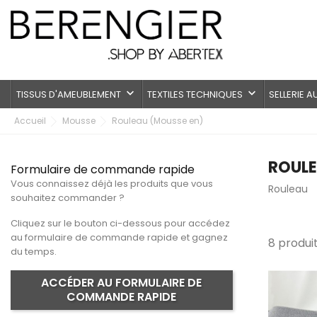
keyboard_arrow_down
keyboard_arrow_down
TISSUS D'AMEUBLEMENT
TEXTILES TECHNIQUES
SELLERIE 
Accueil
Mousse
Rouleau (Mousse en)
ROULE
Formulaire de commande rapide
Vous connaissez déjà les produits que vous
Rouleau
souhaitez commander ?
Cliquez sur le bouton ci-dessous pour accédez
au formulaire de commande rapide et gagnez
8 produit
du temps.
ACCÉDER AU FORMULAIRE DE
COMMANDE RAPIDE