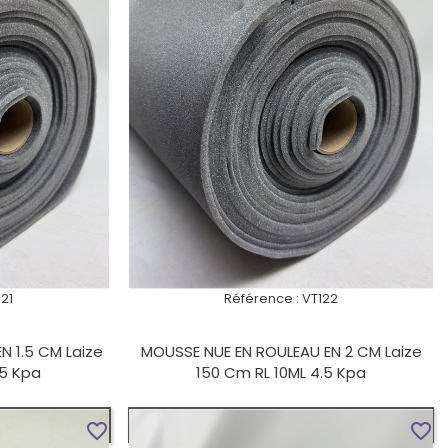
21
Référence :
VT122
N 1.5 CM Laize
MOUSSE NUE EN ROULEAU EN 2 CM Laize
.5 Kpa
150 Cm RL 10ML 4.5 Kpa
UIT
VOIR LE PRODUIT
favorite_border
favorite_border