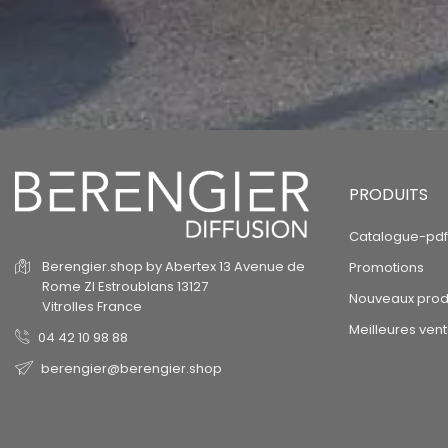
PRODUITS
Catalogue-pdf
Berengier.shop by Abertex
13 Avenue de
Promotions
Rome
ZI Estroublans
13127
Nouveaux prod
Vitrolles
France
Meilleures ven
04 42 10 98 88
berengier@berengier.shop