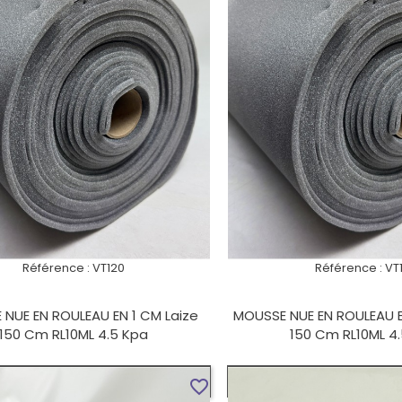
Référence :
VT120
Référence :
VT1
NUE EN ROULEAU EN 1 CM Laize
MOUSSE NUE EN ROULEAU E
150 Cm RL10ML 4.5 Kpa
150 Cm RL10ML 4
VOIR LE PRODUIT
VOIR LE PROD
favorite_border