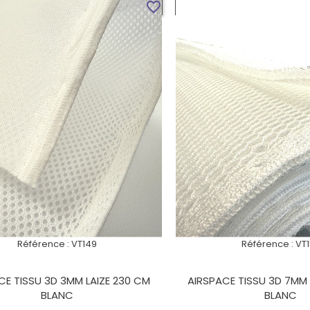
VOIR LE PRODUIT
VOIR LE PROD
favorite_border
Référence :
VT149
Référence :
VT
CE TISSU 3D 3MM LAIZE 230 CM
AIRSPACE TISSU 3D 7MM 
BLANC
BLANC