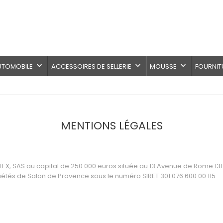
keyboard_arrow_down
keyboard_arrow_down
keyboard_arrow_down
AUTOMOBILE
ACCESSOIRES DE SELLERIE
MOUSSE
FOURNIT
MENTIONS LÉGALES
TEX, SAS au capital de 250 000 euros s
ituée au 13 Avenue de Rome 13127
iétés de Salon de Provence sous le numéro SIRET
301 076 600 00 115