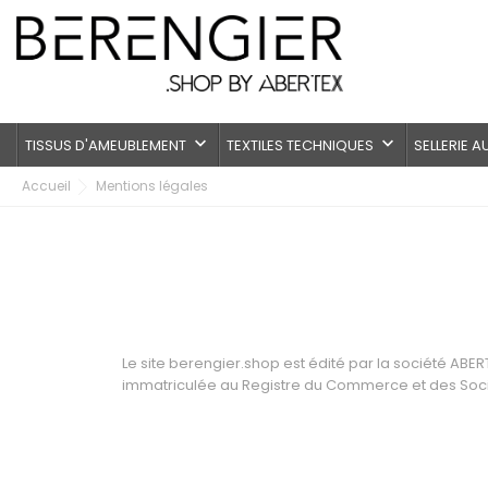
keyboard_arrow_down
keyboard_arrow_down
TISSUS D'AMEUBLEMENT
TEXTILES TECHNIQUES
SELLERIE 
Accueil
Mentions légales
Le site berengier.shop est édité par la société ABER
immatriculée au Registre du Commerce et des Soc