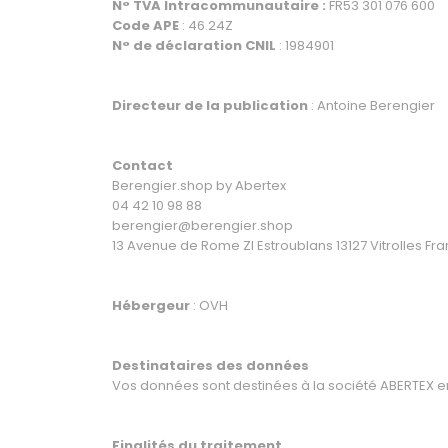
N° TVA Intracommunautaire :
FR53 301 076 600
Code APE
: 46.24Z
N° de déclaration CNIL
: 1984901
Directeur de la publication
: Antoine Berengier
Contact
Berengier.shop by Abertex
04 42 10 98 88
berengier@berengier.shop
13 Avenue de Rome ZI Estroublans 13127 Vitrolles Fr
Hébergeur
: OVH
Destinataires des données
Vos données sont destinées à la société ABERTEX en
Finalités du traitement