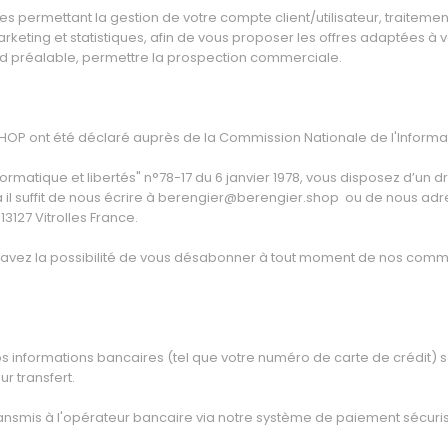
ues permettant la gestion de votre compte client/utilisateur, trait
arketing et statistiques, afin de vous proposer les offres adaptées à v
ord préalable, permettre la prospection commerciale.
SHOP ont été déclaré auprès de la Commission Nationale de l'Informat
rmatique et libertés" n°78-17 du 6 janvier 1978, vous disposez d’un dr
il suffit de nous écrire à berengier@berengier.shop ou de nous adres
3127 Vitrolles France.
s avez la possibilité de vous désabonner à tout moment de nos commun
 informations bancaires (tel que votre numéro de carte de crédit) so
ur transfert.
ansmis à l'opérateur bancaire via notre système de paiement sécuri