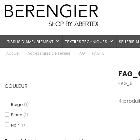
keyboard_arrow_down
keyboard_arrow_down
TISSUS D'AMEUBLEMENT
TEXTILES TECHNIQUES
SELLERIE 
Accueil
Accessoires de sellerie
FAG
FAG_6
FAG_
FAG_6
COULEUR
4 produit
Beige
(1)
Blanc
(1)
Noir
(1)