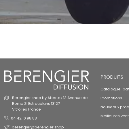
PRODUITS
Catalogue-pdf
Berengier.shop by Abertex
13 Avenue de
Promotions
Rome
ZI Estroublans
13127
Nouveaux prod
Vitrolles
France
Meilleures ven
04 42 10 98 88
berengier@berengier.shop