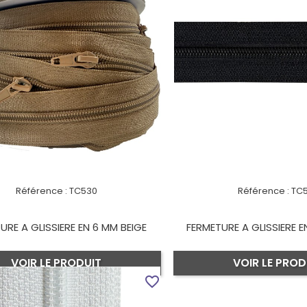
Référence :
TC530
Référence :
TC
URE A GLISSIERE EN 6 MM BEIGE
FERMETURE A GLISSIERE E
VOIR LE PRODUIT
VOIR LE PROD
favorite_border