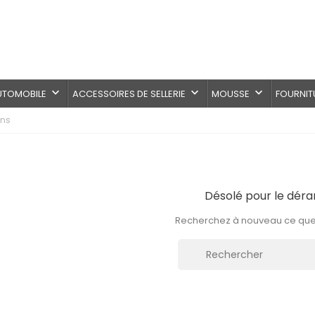
keyboard_arrow_down
keyboard_arrow_down
keyboard_arrow_down
AUTOMOBILE
ACCESSOIRES DE SELLERIE
MOUSSE
FOURNIT
ons
Désolé pour le dér
Recherchez à nouveau ce que