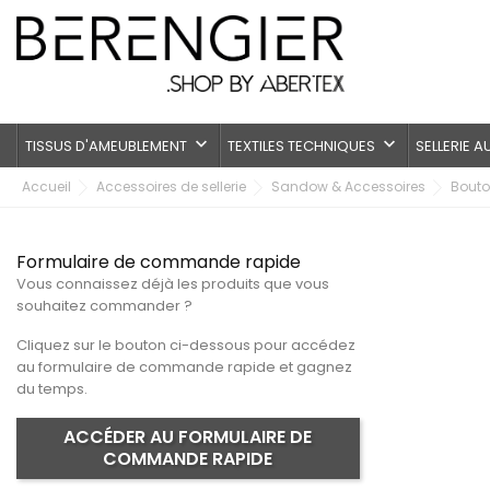
keyboard_arrow_down
keyboard_arrow_down
TISSUS D'AMEUBLEMENT
TEXTILES TECHNIQUES
SELLERIE 
Accueil
Accessoires de sellerie
Sandow & Accessoires
Bout
Formulaire de commande rapide
Vous connaissez déjà les produits que vous
souhaitez commander ?
Cliquez sur le bouton ci-dessous pour accédez
au formulaire de commande rapide et gagnez
du temps.
ACCÉDER AU FORMULAIRE DE
COMMANDE RAPIDE