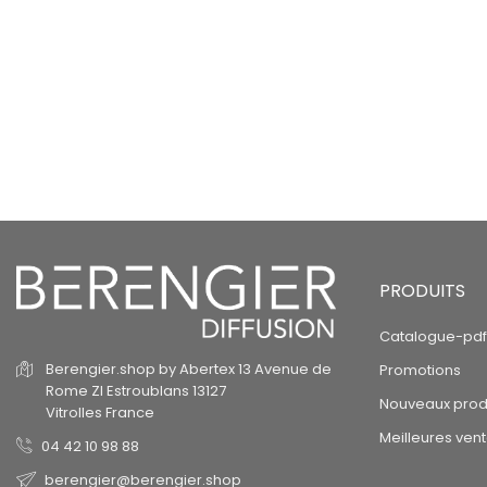
PRODUITS
Catalogue-pdf
Berengier.shop by Abertex
13 Avenue de
Promotions
Rome
ZI Estroublans
13127
Nouveaux prod
Vitrolles
France
Meilleures ven
04 42 10 98 88
berengier@berengier.shop