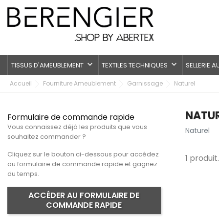
keyboard_arrow_down
keyboard_arrow_down
TISSUS D'AMEUBLEMENT
TEXTILES TECHNIQUES
SELLERIE 
Accueil
Fourniture Ameublement
Garnissage
Naturel
NATUR
Formulaire de commande rapide
Vous connaissez déjà les produits que vous
Naturel
souhaitez commander ?
Cliquez sur le bouton ci-dessous pour accédez
1 produit.
au formulaire de commande rapide et gagnez
du temps.
ACCÉDER AU FORMULAIRE DE
COMMANDE RAPIDE