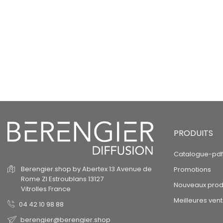
PRODUITS
Catalogue-pdf
Berengier.shop by Abertex
13 Avenue de
Promotions
Rome
ZI Estroublans
13127
Nouveaux prod
Vitrolles
France
Meilleures ven
04 42 10 98 88
berengier@berengier.shop