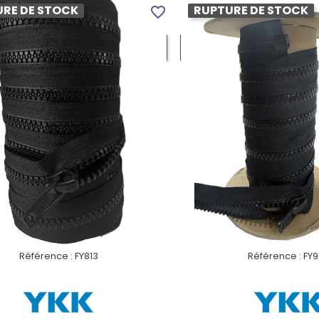
RE DE STOCK
RUPTURE DE STOCK
NOIR
NOIR
favorite_border
VOIR LE PRODUIT
VOIR LE PROD
Référence :
FY813
Référence :
FY