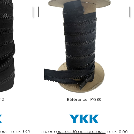
UIT
VOIR LE PRODUIT
812
Référence :
FY880
IRETTE EN 1.20
FERMETURE CH 10 DOUBLE TIRETTE EN 8.00