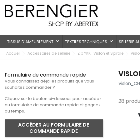
keyboard_arrow_down
keyboard_arrow_down
TISSUS D'AMEUBLEMENT
TEXTILES TECHNIQUES
SELLERIE 
Accueil
Accessoires de sellerie
Zip YKK : Vislon et Spirale
Visl
VISL
Formulaire de commande rapide
Vous connaissez déjà les produits que vous
Vislon_CH
souhaitez commander ?
Cliquez sur le bouton ci-dessous pour accédez
28 produi
au formulaire de commande rapide et gagnez
du temps.
ACCÉDER AU FORMULAIRE DE
COMMANDE RAPIDE