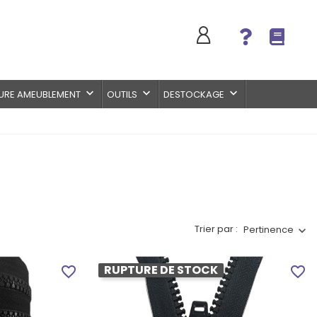
keyboard_arrow_down
keyboard_arrow_down
keyboard_arrow_down
URE AMEUBLEMENT
OUTILS
DESTOCKAGE
Trier par :
Pertinence
RUPTURE DE STOCK
favorite_border
favorite_border