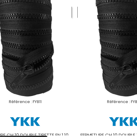
VOIR LE PRODUIT
VOIR LE PROD
Référence :
FY811
Référence :
FY
RE CH 10 DOUBLE TIRETTE EN 1.10
FERMETURE CH 10 DOUBLE T