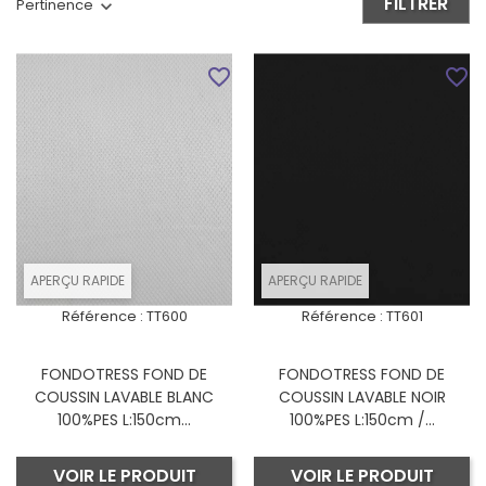
FILTRER
Pertinence
favorite_border
favorite_border
APERÇU RAPIDE
APERÇU RAPIDE
Référence :
TT600
Référence :
TT601
FONDOTRESS FOND DE
FONDOTRESS FOND DE
COUSSIN LAVABLE BLANC
COUSSIN LAVABLE NOIR
100%PES L:150cm...
100%PES L:150cm /...
VOIR LE PRODUIT
VOIR LE PRODUIT