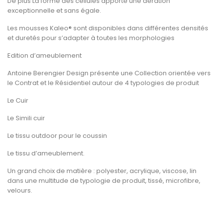
De plus La forme des cellules apporte une aération
exceptionnelle et sans égale.
Les mousses Kaleo® sont disponibles dans différentes densités
et duretés pour s’adapter à toutes les morphologies
Edition d’ameublement
Antoine Berengier Design présente une Collection orientée vers
le Contrat et le Résidentiel autour de 4 typologies de produit
Le Cuir
Le Simili cuir
Le tissu outdoor pour le coussin
Le tissu d’ameublement.
Un grand choix de matière : polyester, acrylique, viscose, lin
dans une multitude de typologie de produit, tissé, microfibre,
velours.