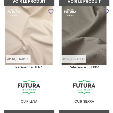
VOIR LE PRODUIT
VOIR LE PRODUIT
favorite_border
favorite_border
APERÇU RAPIDE
APERÇU RAPIDE
Référence :
LENA
Référence :
SIERRA
CUIR LENA
CUIR SIERRA