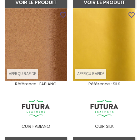
VOIR LE PRODUIT
VOIR LE PRODUIT
favorite_border
favorite_border
APERÇU RAPIDE
APERÇU RAPIDE
Référence :
FABIANO
Référence :
SILK
CUIR FABIANO
CUIR SILK