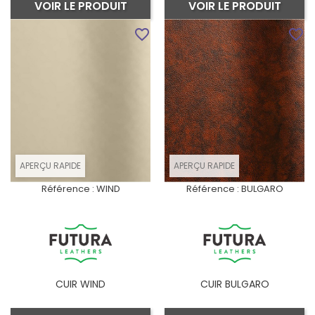
VOIR LE PRODUIT
VOIR LE PRODUIT
favorite_border
favorite_border
APERÇU RAPIDE
APERÇU RAPIDE
Référence :
WIND
Référence :
BULGARO
CUIR WIND
CUIR BULGARO