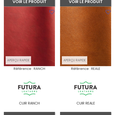
VOIR LE PRODUIT
VOIR LE PRODUIT
favorite_border
favorite_border
APERÇU RAPIDE
APERÇU RAPIDE
Référence :
RANCH
Référence :
REALE
CUIR RANCH
CUIR REALE