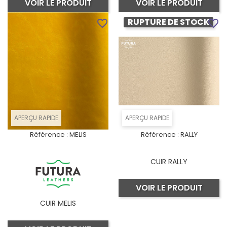
VOIR LE PRODUIT
VOIR LE PRODUIT
RUPTURE DE STOCK
favorite_border
favorite_border
APERÇU RAPIDE
APERÇU RAPIDE
Référence :
MELIS
Référence :
RALLY
CUIR RALLY
VOIR LE PRODUIT
CUIR MELIS