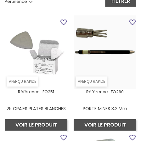
FILTRER
Pertinence
favorite_border
favorite_border
APERÇU RAPIDE
APERÇU RAPIDE
Référence :
FO251
Référence :
FO260
25 CRAIES PLATES BLANCHES
PORTE MINES 3.2 Mm
VOIR LE PRODUIT
VOIR LE PRODUIT
favorite_border
favorite_border