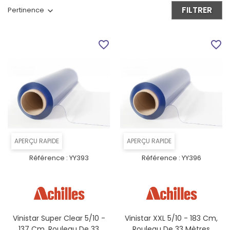
FILTRER
Pertinence
favorite_border
favorite_border
APERÇU RAPIDE
APERÇU RAPIDE
Référence :
YY393
Référence :
YY396
Vinistar Super Clear 5/10 -
Vinistar XXL 5/10 - 183 Cm,
137 Cm, Rouleau De 33
Rouleau De 33 Mètres