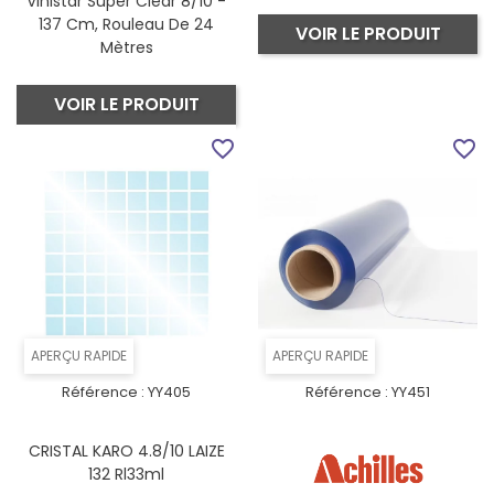
Vinistar Super Clear 8/10 -
137 Cm, Rouleau De 24
VOIR LE PRODUIT
Mètres
VOIR LE PRODUIT
favorite_border
favorite_border
APERÇU RAPIDE
APERÇU RAPIDE
Référence :
YY405
Référence :
YY451
CRISTAL KARO 4.8/10 LAIZE
132 Rl33ml