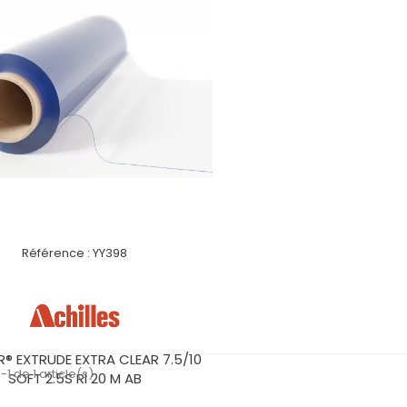
Référence :
YY398
R® EXTRUDE EXTRA CLEAR 7.5/10
-1 de 1 article(s)
SOFT 2.5S Rl 20 M AB