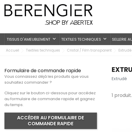
keyboard_arrow_down
keyboard_arrow_down
TISSUS D'AMEUBLEMENT
TEXTILES TECHNIQUES
SELLERIE 
Accueil
Textiles techniques
Cristal / Film transparent
Extrudé
EXTR
Formulaire de commande rapide
Vous connaissez déjà les produits que vous
Extrudé
souhaitez commander ?
Cliquez sur le bouton ci-dessous pour accédez
1 produit.
au formulaire de commande rapide et gagnez
du temps.
ACCÉDER AU FORMULAIRE DE
COMMANDE RAPIDE