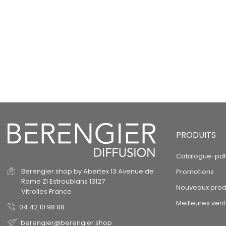
PRODUITS
Catalogue-pdf
Berengier.shop by Abertex
13 Avenue de
Promotions
Rome
ZI Estroublans
13127
Nouveaux prod
Vitrolles
France
Meilleures ven
04 42 10 98 88
berengier@berengier.shop