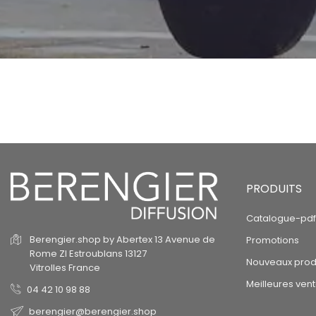
PRODUITS
Catalogue-pdf
Berengier.shop by Abertex
13 Avenue de
Promotions
Rome
ZI Estroublans
13127
Nouveaux prod
Vitrolles
France
Meilleures ven
04 42 10 98 88
berengier@berengier.shop