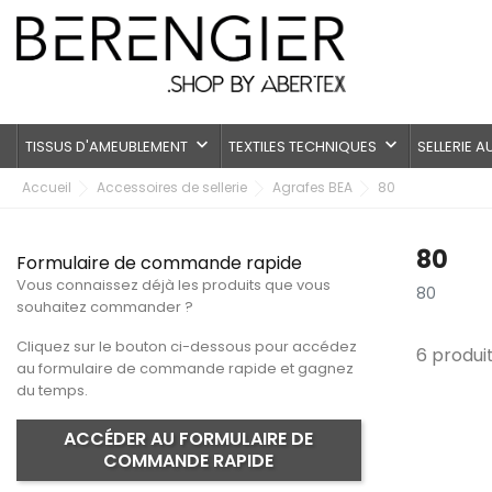
keyboard_arrow_down
keyboard_arrow_down
TISSUS D'AMEUBLEMENT
TEXTILES TECHNIQUES
SELLERIE 
Accueil
Accessoires de sellerie
Agrafes BEA
80
80
Formulaire de commande rapide
Vous connaissez déjà les produits que vous
80
souhaitez commander ?
Cliquez sur le bouton ci-dessous pour accédez
6 produit
au formulaire de commande rapide et gagnez
du temps.
ACCÉDER AU FORMULAIRE DE
COMMANDE RAPIDE