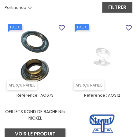
FILTRER
Pertinence
favorite_border
favorite_border
PACK
PACK
APERÇU RAPIDE
APERÇU RAPIDE
Référence :
AO673
Référence :
AO312
OEILLETS ROND DE BACHE N15
NICKEL
VOIR LE PRODUIT