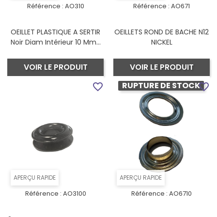
Référence :
AO310
Référence :
AO671
OEILLET PLASTIQUE A SERTIR
OEILLETS ROND DE BACHE N12
Noir Diam Intérieur 10 Mm...
NICKEL
VOIR LE PRODUIT
VOIR LE PRODUIT
RUPTURE DE STOCK
favorite_border
favorite_border
APERÇU RAPIDE
APERÇU RAPIDE
Référence :
AO3100
Référence :
AO6710