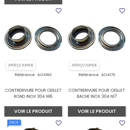
favorite_border
favorite_border
APERÇU RAPIDE
APERÇU RAPIDE
Référence :
AO4160
Référence :
AO4170
CONTRERIVURE POUR OEILLET
CONTRERIVURE POUR OEILLET
ROND INOX 304 N16
BACHE INOX 304 N17
VOIR LE PRODUIT
VOIR LE PRODUIT
favorite_border
favorite_border
PACK