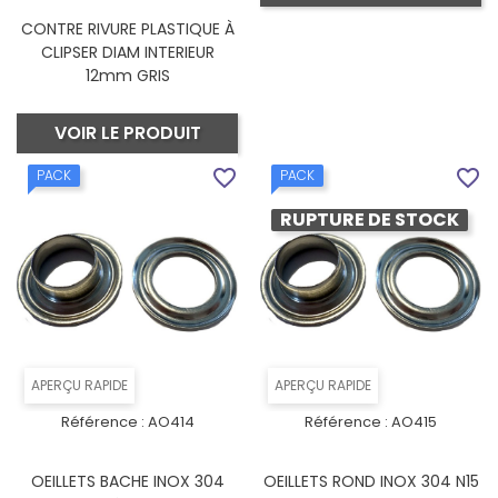
CONTRE RIVURE PLASTIQUE À
CLIPSER DIAM INTERIEUR
12mm GRIS
VOIR LE PRODUIT
favorite_border
favorite_border
PACK
PACK
RUPTURE DE STOCK
APERÇU RAPIDE
APERÇU RAPIDE
Référence :
AO414
Référence :
AO415
OEILLETS BACHE INOX 304
OEILLETS ROND INOX 304 N15