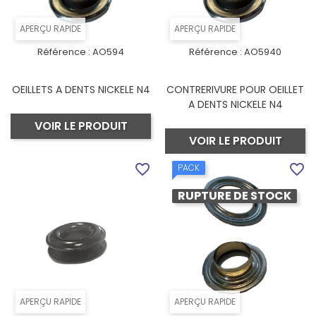
APERÇU RAPIDE
APERÇU RAPIDE
Référence :
AO594
Référence :
AO5940
OEILLETS A DENTS NICKELE N4
CONTRERIVURE POUR OEILLET
A DENTS NICKELE N4
VOIR LE PRODUIT
VOIR LE PRODUIT
favorite_border
favorite_border
PACK
RUPTURE DE STOCK
APERÇU RAPIDE
APERÇU RAPIDE