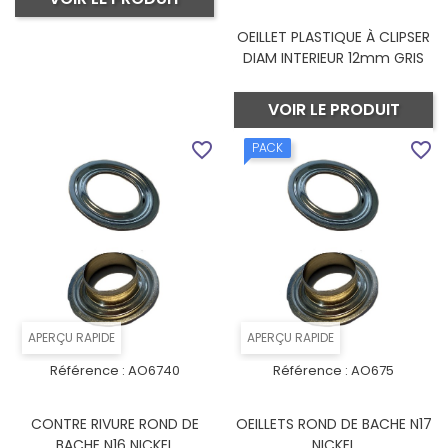
OEILLET PLASTIQUE À CLIPSER
DIAM INTERIEUR 12mm GRIS
VOIR LE PRODUIT
favorite_border
favorite_border
PACK
APERÇU RAPIDE
APERÇU RAPIDE
Référence :
AO6740
Référence :
AO675
CONTRE RIVURE ROND DE
OEILLETS ROND DE BACHE N17
BACHE N16 NICKEL
NICKEL