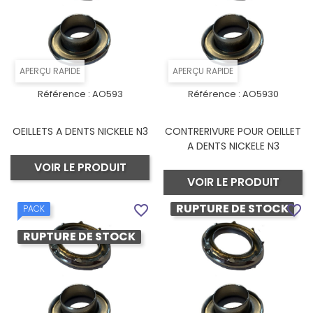
APERÇU RAPIDE
APERÇU RAPIDE
Référence :
AO593
Référence :
AO5930
OEILLETS A DENTS NICKELE N3
CONTRERIVURE POUR OEILLET
A DENTS NICKELE N3
VOIR LE PRODUIT
VOIR LE PRODUIT
RUPTURE DE STOCK
favorite_border
favorite_border
PACK
RUPTURE DE STOCK