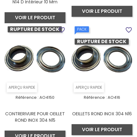
N14 D Intérieur 10 Mm
VOIR LE PRODUIT
VOIR LE PRODUIT
RUPTURE DE STOCK
favorite_border
favorite_border
PACK
RUPTURE DE STOCK
APERÇU RAPIDE
APERÇU RAPIDE
Référence :
AO4150
Référence :
AO416
CONTRERIVURE POUR OEILLET
OEILLETS ROND INOX 304 N16
ROND INOX 304 N15
VOIR LE PRODUIT
VOIR LE PRODUIT