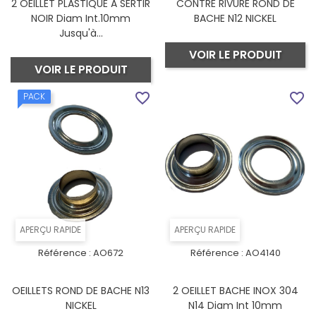
2 OEILLET PLASTIQUE A SERTIR
CONTRE RIVURE ROND DE
NOIR Diam Int.10mm
BACHE N12 NICKEL
Jusqu'à...
VOIR LE PRODUIT
VOIR LE PRODUIT
favorite_border
favorite_border
PACK
APERÇU RAPIDE
APERÇU RAPIDE
Référence :
AO672
Référence :
AO4140
OEILLETS ROND DE BACHE N13
2 OEILLET BACHE INOX 304
NICKEL
N14 Diam Int 10mm