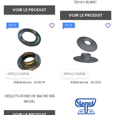
12mm BLANC
VOIR LE PRODUIT
VOIR LE PRODUIT
favorite_border
favorite_border
PACK
PACK
APERÇU RAPIDE
APERÇU RAPIDE
Référence :
AO674
Référence :
AO313
OEILLETS ROND DE BACHE N16
NICKEL
VOIR LE PRODUIT