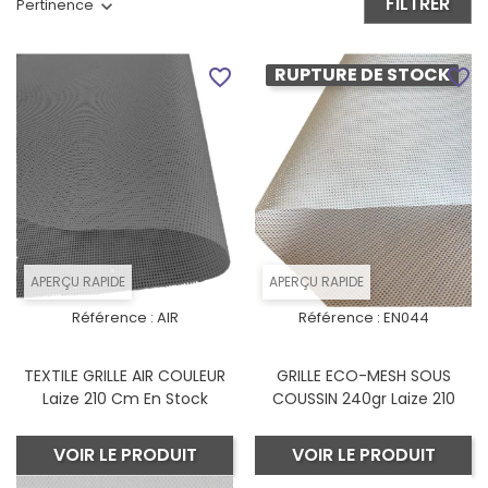
FILTRER
Pertinence
RUPTURE DE STOCK
favorite_border
favorite_border
APERÇU RAPIDE
APERÇU RAPIDE
Référence :
AIR
Référence :
EN044
TEXTILE GRILLE AIR COULEUR
GRILLE ECO-MESH SOUS
Laize 210 Cm En Stock
COUSSIN 240gr Laize 210
VOIR LE PRODUIT
VOIR LE PRODUIT