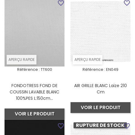
favorite_border
favorite_border
APERÇU RAPIDE
APERÇU RAPIDE
Référence :
TT600
Référence :
EN049
FONDOTRESS FOND DE
AIR GRILLE BLANC Laize 210
COUSSIN LAVABLE BLANC
Cm
100%PES L:150cm...
VOIR LE PRODUIT
VOIR LE PRODUIT
RUPTURE DE STOCK
favorite_border
favorite_border