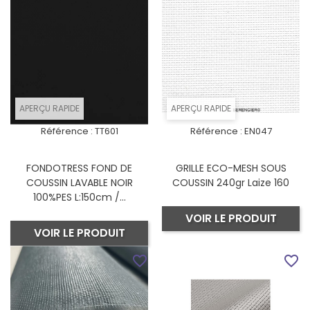
APERÇU RAPIDE
APERÇU RAPIDE
Référence :
TT601
Référence :
EN047
FONDOTRESS FOND DE
GRILLE ECO-MESH SOUS
COUSSIN LAVABLE NOIR
COUSSIN 240gr Laize 160
100%PES L:150cm /...
VOIR LE PRODUIT
VOIR LE PRODUIT
favorite_border
favorite_border