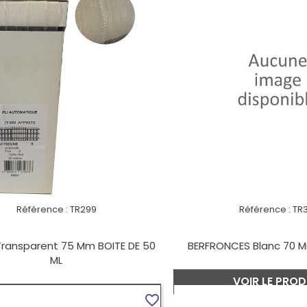
Référence :
TR299
Référence :
TR
 Transparent 75 Mm BOITE DE 50
BERFRONCES Blanc 70 M
ML
VOIR LE PROD
VOIR LE PRODUIT
favorite_border