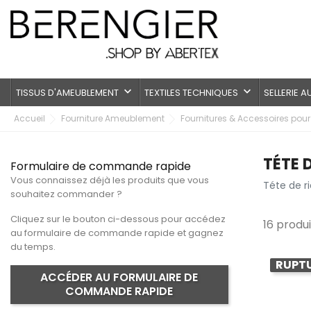
keyboard_arrow_down
keyboard_arrow_down
TISSUS D'AMEUBLEMENT
TEXTILES TECHNIQUES
SELLERIE 
Accueil
Fourniture Ameublement
Fournitures & Accessoires pou
TÉTE 
Formulaire de commande rapide
Vous connaissez déjà les produits que vous
Téte de r
souhaitez commander ?
Cliquez sur le bouton ci-dessous pour accédez
16 produi
au formulaire de commande rapide et gagnez
du temps.
RUPTU
ACCÉDER AU FORMULAIRE DE
COMMANDE RAPIDE