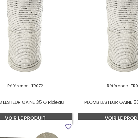
Référence :
TR072
Référence :
TR
 LESTEUR GAINE 35 G Rideau
PLOMB LESTEUR GAINE 5
VOIR LE PRODUIT
VOIR LE PROD
favorite_border