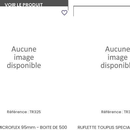
VOIR LE PRODUIT
VOIR LE PROD
favorite_border
Référence :
TR325
Référence :
TR
ICROFLEX 95mm - BOITE DE 500
RUFLETTE TOUPLIS SPECI