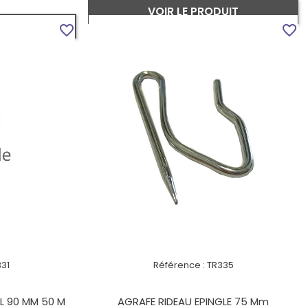
VOIR LE PRODUIT
UIT
favorite_border
favorite_border
331
Référence :
TR335
AL 90 MM 50 M
AGRAFE RIDEAU EPINGLE 75 Mm