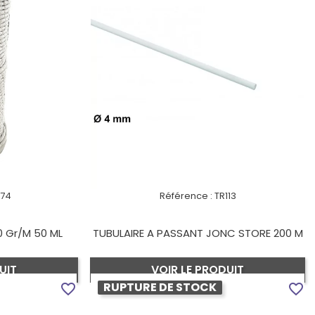
074
Référence :
TR113
0 Gr/m 50 ML
TUBULAIRE A PASSANT JONC STORE 200 M
UIT
VOIR LE PRODUIT
RUPTURE DE STOCK
favorite_border
favorite_border