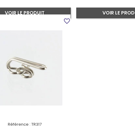
VOIR LE PRODUIT
VOIR LE PROD
favorite_border
Référence :
TR317