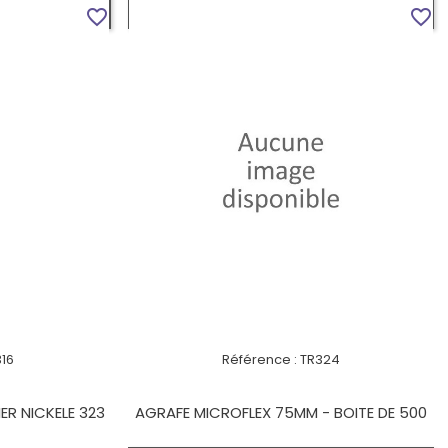
UIT
VOIR LE PRODUIT
favorite_border
favorite_border
316
Référence :
TR324
ER NICKELE 323
AGRAFE MICROFLEX 75MM - BOITE DE 500