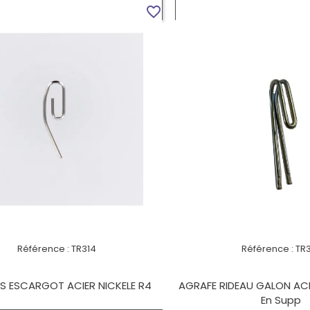
VOIR LE PRODUIT
VOIR LE PROD
favorite_border
Référence :
TR314
Référence :
TR
S ESCARGOT ACIER NICKELE R4
AGRAFE RIDEAU GALON ACI
En Supp