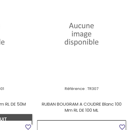
301
Référence :
TR307
m RL DE 50M
RUBAN BOUGRAM A COUDRE Blanc 100
Mm RL DE 100 ML
UIT
VOIR LE PRODUIT
favorite_border
favorite_border