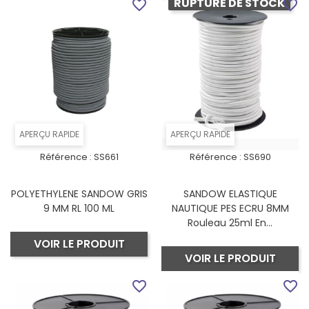
RUPTURE DE STOCK
favorite_border
favorite_border
APERÇU RAPIDE
APERÇU RAPIDE
Référence :
SS661
Référence :
SS690
POLYETHYLENE SANDOW GRIS
SANDOW ELASTIQUE
9 MM RL 100 ML
NAUTIQUE PES ECRU 8MM
Rouleau 25ml En...
VOIR LE PRODUIT
VOIR LE PRODUIT
favorite_border
favorite_border