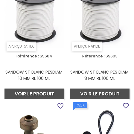
APERÇU RAPIDE
APERÇU RAPIDE
Référence :
SS604
Référence :
SS603
SANDOW ST BLANC PESDIAM.
SANDOW ST BLANC PES DIAM.
10 MM RL 100 ML
8 MM RL 100 ML
VOIR LE PRODUIT
VOIR LE PRODUIT
favorite_border
favorite_border
PACK