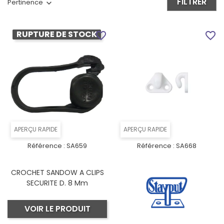
FILTRER
Pertinence
RUPTURE DE STOCK
favorite_border
favorite_border
APERÇU RAPIDE
APERÇU RAPIDE
Référence :
SA659
Référence :
SA668
CROCHET SANDOW A CLIPS
SECURITE D. 8 Mm
VOIR LE PRODUIT