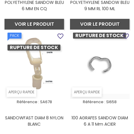
POLYETHYLENE SANDOW BLEU
POLYETHYLENE SANDOW BLEU
6 MM EN CQ
9 MM RL 100 ML
VOIR LE PRODUIT
VOIR LE PRODUIT
RUPTURE DE STOCK
favorite_border
favorite_border
PACK
RUPTURE DE STOCK
APERÇU RAPIDE
APERÇU RAPIDE
Référence :
SA678
Référence :
SI658
SANDOWFAST DIAM 8 NYLON
100 AGRAFES SANDOW DIAM
BLANC
6 A 11 Mm ACIER