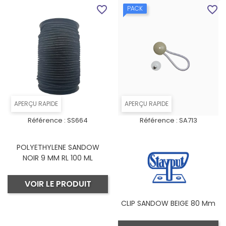
favorite_border
favorite_border
PACK
APERÇU RAPIDE
APERÇU RAPIDE
Référence :
SS664
Référence :
SA713
POLYETHYLENE SANDOW
NOIR 9 MM RL 100 ML
VOIR LE PRODUIT
CLIP SANDOW BEIGE 80 Mm