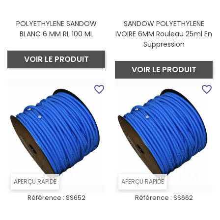
POLYETHYLENE SANDOW
SANDOW POLYETHYLENE
BLANC 6 MM RL 100 ML
IVOIRE 6MM Rouleau 25ml En
Suppression
VOIR LE PRODUIT
VOIR LE PRODUIT
favorite_border
favorite_border
APERÇU RAPIDE
APERÇU RAPIDE
Référence :
SS652
Référence :
SS662