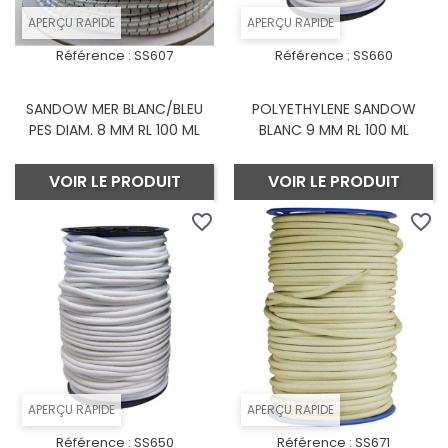
APERÇU RAPIDE
APERÇU RAPIDE
Référence :
SS607
Référence :
SS660
SANDOW MER BLANC/BLEU
POLYETHYLENE SANDOW
PES DIAM. 8 MM RL 100 ML
BLANC 9 MM RL 100 ML
VOIR LE PRODUIT
VOIR LE PRODUIT
favorite_border
favorite_border
APERÇU RAPIDE
APERÇU RAPIDE
Référence :
SS650
Référence :
SS671