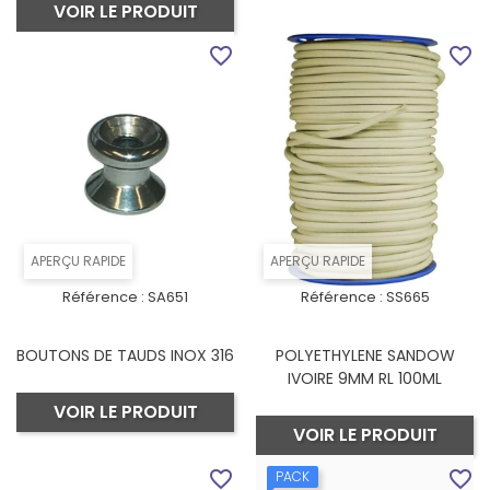
VOIR LE PRODUIT
favorite_border
favorite_border
APERÇU RAPIDE
APERÇU RAPIDE
Référence :
SA651
Référence :
SS665
BOUTONS DE TAUDS INOX 316
POLYETHYLENE SANDOW
IVOIRE 9MM RL 100ML
VOIR LE PRODUIT
VOIR LE PRODUIT
favorite_border
favorite_border
PACK