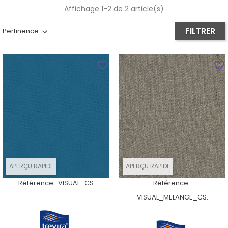
Affichage 1-2 de 2 article(s)
FILTRER
Pertinence
favorite_border
favorite_border
APERÇU RAPIDE
APERÇU RAPIDE
Référence :
VISUAL_CS
Référence :
VISUAL_MELANGE_CS.