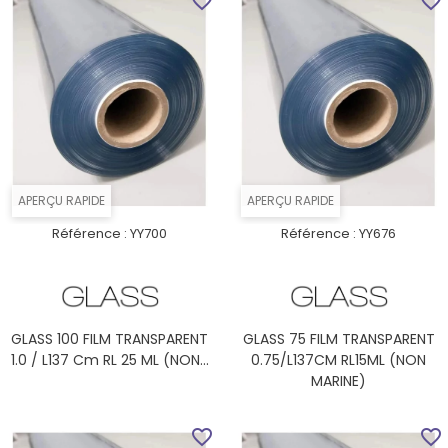
favorite_border
favorite_border
APERÇU RAPIDE
APERÇU RAPIDE
Référence :
YY700
Référence :
YY676
GLASS 100 FILM TRANSPARENT
GLASS 75 FILM TRANSPARENT
1.0 / L137 Cm RL 25 ML (NON...
0.75/L137CM RL15ML (NON
MARINE)
favorite_border
favorite_border