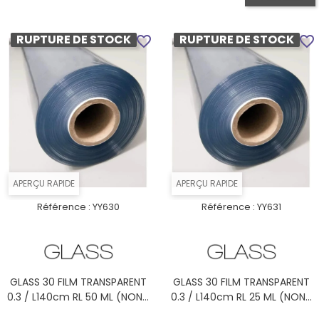
RUPTURE DE STOCK
RUPTURE DE STOCK
favorite_border
favorite_border
APERÇU RAPIDE
APERÇU RAPIDE
Référence :
YY630
Référence :
YY631
GLASS 30 FILM TRANSPARENT
GLASS 30 FILM TRANSPARENT
0.3 / L140cm RL 50 ML (NON...
0.3 / L140cm RL 25 ML (NON...