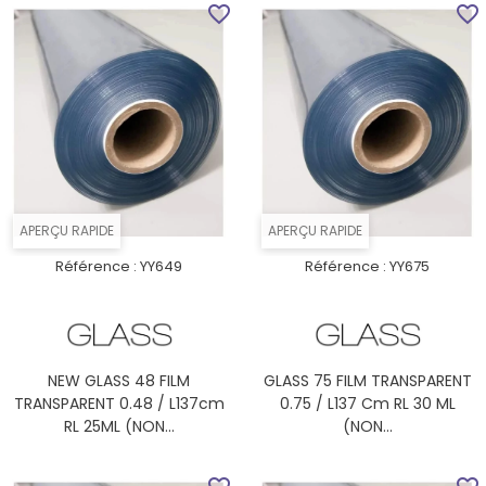
favorite_border
favorite_border
APERÇU RAPIDE
APERÇU RAPIDE
Référence :
YY649
Référence :
YY675
NEW GLASS 48 FILM
GLASS 75 FILM TRANSPARENT
TRANSPARENT 0.48 / L137cm
0.75 / L137 Cm RL 30 ML
RL 25ML (NON...
(NON...