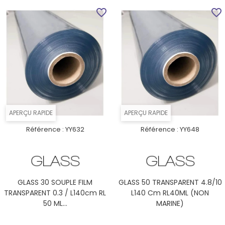
favorite_border
favorite_border
APERÇU RAPIDE
APERÇU RAPIDE
Référence :
YY632
Référence :
YY648
GLASS 30 SOUPLE FILM
GLASS 50 TRANSPARENT 4.8/10
TRANSPARENT 0.3 / L140cm RL
L140 Cm RL40ML (NON
50 ML...
MARINE)