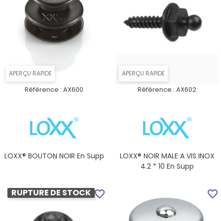
APERÇU RAPIDE
APERÇU RAPIDE
Référence :
AX600
Référence :
AX602
LOXX® BOUTON NOIR En Supp
LOXX® NOIR MALE A VIS INOX
4.2 * 10 En Supp
RUPTURE DE STOCK
favorite_border
favorite_border