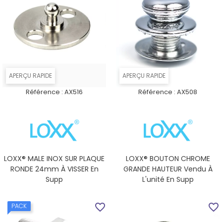
APERÇU RAPIDE
APERÇU RAPIDE
Référence :
AX516
Référence :
AX508
LOXX® MALE INOX SUR PLAQUE
LOXX® BOUTON CHROME
RONDE 24mm À VISSER En
GRANDE HAUTEUR Vendu À
Supp
L'unité En Supp
favorite_border
favorite_border
PACK