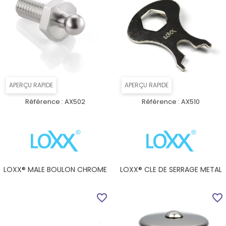
APERÇU RAPIDE
APERÇU RAPIDE
Référence :
AX502
Référence :
AX510
LOXX® MALE BOULON CHROME
LOXX® CLE DE SERRAGE METAL
favorite_border
favorite_border