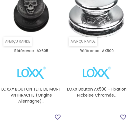
APERÇU RAPIDE
APERÇU RAPIDE
Référence :
AX605
Référence :
AX500
LOXX® BOUTON TETE DE MORT
LOXX Bouton AX500 – Fixation
ANTHRACITE (origine
Nickelée Chromée...
Allemagne)...
favorite_border
favorite_border