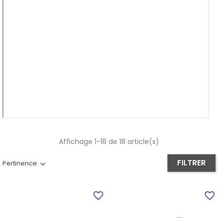
Affichage 1-18 de 18 article(s)
FILTRER
Pertinence
favorite_border
favorite_border