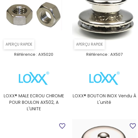
APERÇU RAPIDE
APERÇU RAPIDE
Référence :
AX5020
Référence :
AX507
LOXX® MALE ECROU CHROME
LOXX® BOUTON INOX Vendu À
POUR BOULON AX502, A
L'unité
L'UNITE
favorite_border
favorite_border