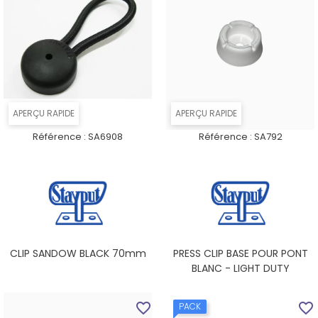
APERÇU RAPIDE
APERÇU RAPIDE
Référence :
SA6908
Référence :
SA792
CLIP SANDOW BLACK 70mm
PRESS CLIP BASE POUR PONT
BLANC - LIGHT DUTY
favorite_border
favorite_border
PACK