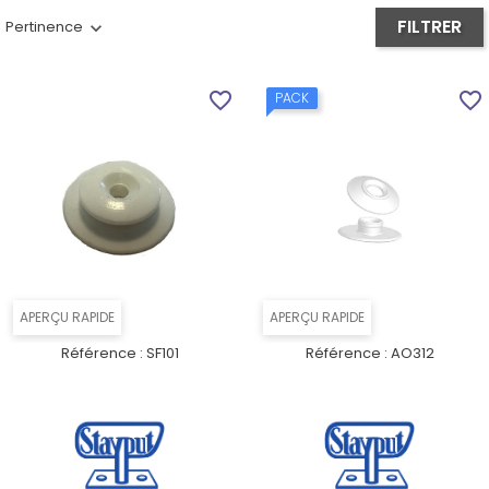
FILTRER
Pertinence
favorite_border
favorite_border
PACK
APERÇU RAPIDE
APERÇU RAPIDE
Référence :
SF101
Référence :
AO312