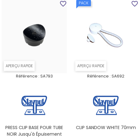
favorite_border
favorite_border
PACK
APERÇU RAPIDE
APERÇU RAPIDE
Référence :
SA793
Référence :
SA692
PRESS CLIP BASE POUR TUBE
CLIP SANDOW WHITE 70mm
NOIR Jusqu'à Épuisement