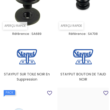
APERÇU RAPIDE
APERÇU RAPIDE
Référence :
SA689
Référence :
SA708
STAYPUT SUR TOILE NOIR En
STAYPUT BOUTON DE TAUD
Suppression
NOIR
favorite_border
favorite_border
PACK