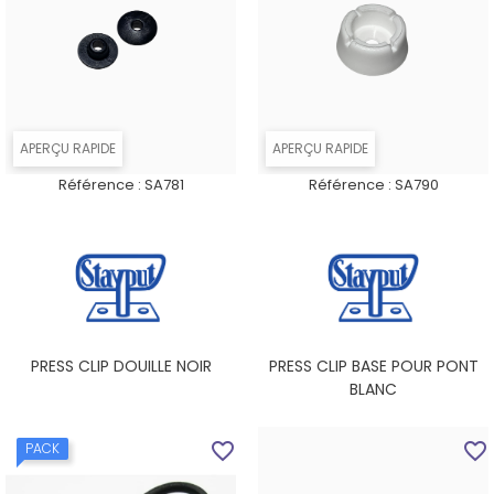
APERÇU RAPIDE
APERÇU RAPIDE
Référence :
SA781
Référence :
SA790
PRESS CLIP DOUILLE NOIR
PRESS CLIP BASE POUR PONT
BLANC
favorite_border
favorite_border
PACK