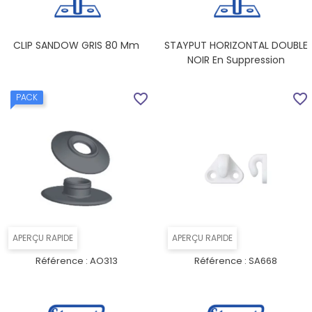
CLIP SANDOW GRIS 80 Mm
STAYPUT HORIZONTAL DOUBLE
NOIR En Suppression
favorite_border
favorite_border
PACK
APERÇU RAPIDE
APERÇU RAPIDE
Référence :
AO313
Référence :
SA668