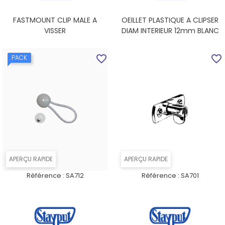
FASTMOUNT CLIP MALE A
OEILLET PLASTIQUE A CLIPSER
VISSER
DIAM INTERIEUR 12mm BLANC
favorite_border
favorite_border
PACK
APERÇU RAPIDE
APERÇU RAPIDE
Référence :
SA712
Référence :
SA701