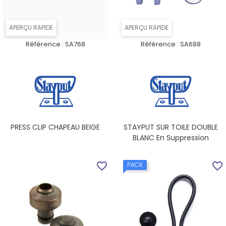
APERÇU RAPIDE
APERÇU RAPIDE
Référence :
SA768
Référence :
SA688
PRESS CLIP CHAPEAU BEIGE
STAYPUT SUR TOILE DOUBLE
BLANC En Suppression
favorite_border
favorite_border
PACK