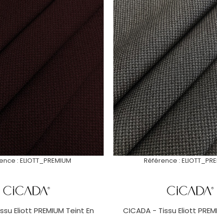
ence :
ELIOTT_PREMIUM
Référence :
ELIOTT_PR
ssu Eliott PREMIUM Teint En
CICADA - Tissu Eliott PREM