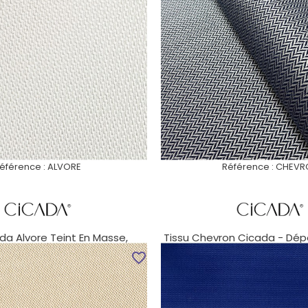
éférence :
ALVORE
Référence :
CHEVR
da Alvore Teint En Masse,
Tissu Chevron Cicada - Dépe
Déperlant Et...
Taches Pour...
favorite_border