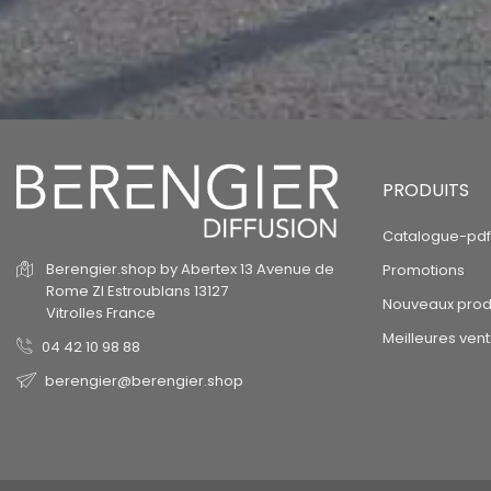
PRODUITS
Catalogue-pdf
Berengier.shop by Abertex
13 Avenue de
Promotions
Rome
ZI Estroublans
13127
Nouveaux prod
Vitrolles
France
Meilleures ven
04 42 10 98 88
berengier@berengier.shop