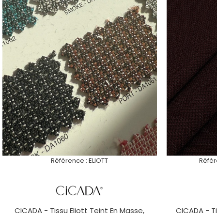
Référence :
ELIOTT
Référ
CICADA - Tissu Eliott Teint En Masse,
CICADA - Ti