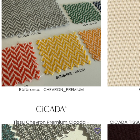
Référence :
CHEVRON_PREMIUM
Tissu Chevron Premium Cicada -
CICADA TISS
Déperlant Et Anti-Taches...
TEIN
favorite_border