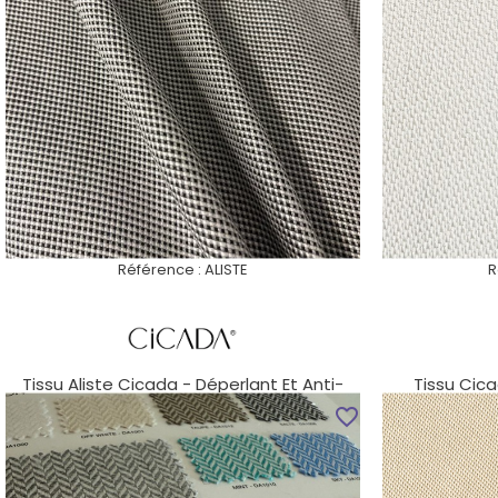
Référence :
ALISTE
R
Tissu Aliste Cicada - Déperlant Et Anti-
Tissu Cica
Taches Pour...
favorite_border