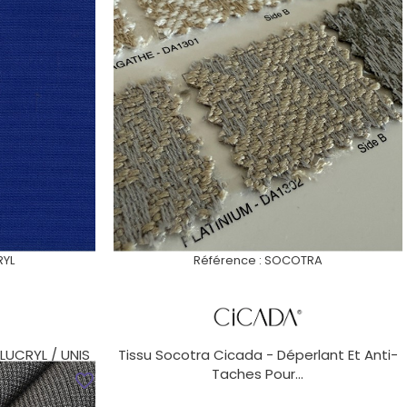
RYL
Référence :
SOCOTRA
LUCRYL / UNIS
Tissu Socotra Cicada - Déperlant Et Anti-
Taches Pour...
favorite_border