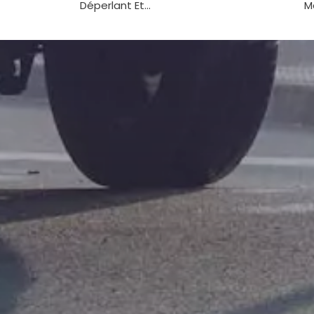
Déperlant Et...
M