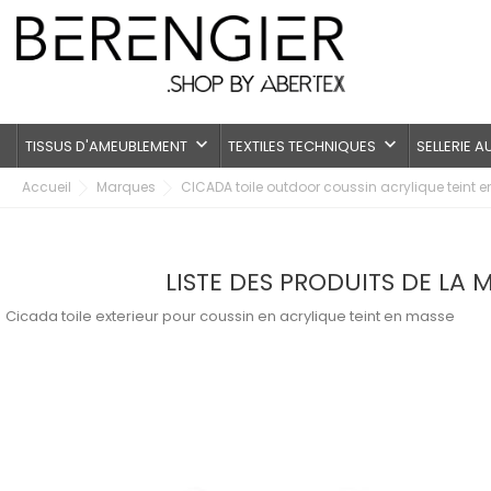
keyboard_arrow_down
keyboard_arrow_down
TISSUS D'AMEUBLEMENT
TEXTILES TECHNIQUES
SELLERIE 
Accueil
Marques
CICADA toile outdoor coussin acrylique teint 
LISTE DES PRODUITS DE LA
Cicada toile exterieur pour coussin en acrylique teint en masse