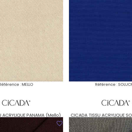
Référence :
MELLO
Référence :
SOLUC
U ACRYLIQUE PANAMA (Mello)
CICADA TISSU ACRYLIQUE SO
T MASSE OUTDOOR...
TEINT MASSE...
favorite_border