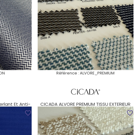
ON
Référence :
ALVORE_PREMIUM
rlant Et Anti-
CICADA ALVORE PREMIUM TISSU EXTERIEUR
TEINT MASSE LAIZE...
favorite_border
favorite_border