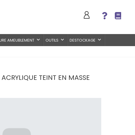
keyboard_arrow_down
keyboard_arrow_down
keyboard_arrow_down
URE AMEUBLEMENT
OUTILS
DESTOCKAGE
 ACRYLIQUE TEINT EN MASSE