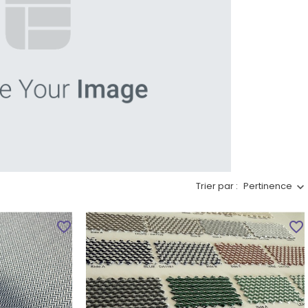
Trier par :
Pertinence
favorite_border
favorite_border