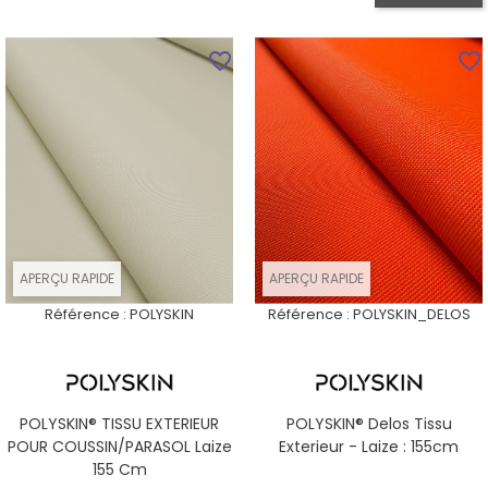
favorite_border
favorite_border
APERÇU RAPIDE
APERÇU RAPIDE
Référence :
POLYSKIN
Référence :
POLYSKIN_DELOS
POLYSKIN® TISSU EXTERIEUR
POLYSKIN® Delos Tissu
POUR COUSSIN/PARASOL Laize
Exterieur - Laize : 155cm
155 Cm