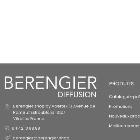
PRODUITS
Catalogue-pdf
Berengier.shop by Abertex
13 Avenue de
Promotions
Rome
ZI Estroublans
13127
Nouveaux prod
Vitrolles
France
Meilleures ven
04 42 10 98 88
berengier@berengier.shop