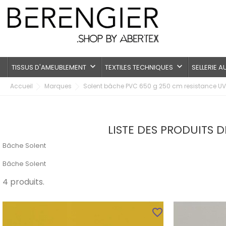
keyboard_arrow_down
keyboard_arrow_down
TISSUS D'AMEUBLEMENT
TEXTILES TECHNIQUES
SELLERIE 
Accueil
Marques
Solent bâche PVC 650 g 250 cm resistance UV
LISTE DES PRODUITS 
Bâche Solent
Bâche Solent
4 produits.
favorite_border