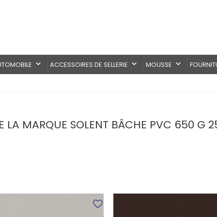
keyboard_arrow_down
keyboard_arrow_down
keyboard_arrow_down
AUTOMOBILE
ACCESSOIRES DE SELLERIE
MOUSSE
FOURNIT
DE LA MARQUE SOLENT BÂCHE PVC 650 G 
favorite_border