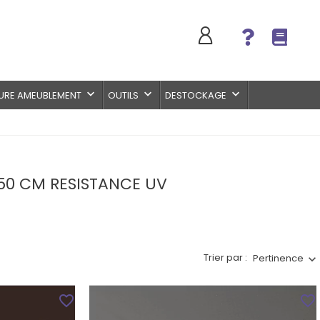
keyboard_arrow_down
keyboard_arrow_down
keyboard_arrow_down
URE AMEUBLEMENT
OUTILS
DESTOCKAGE
250 CM RESISTANCE UV
Trier par :
Pertinence
favorite_border
favorite_border