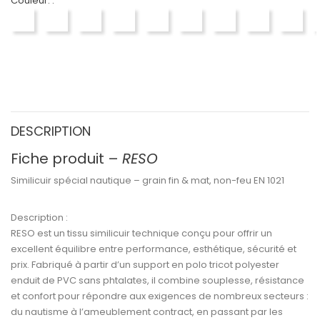
Couleur. :
EN7000 BLANC
EN7001 CREME
EN7002 BEIGE
EN7003 BRUN
EN7004 MARRON
EN7005 VERT ANGLAIS
EN7006 GRIS MOYE
EN7007 GRI
EN70
DESCRIPTION
Fiche produit –
RESO
Similicuir spécial nautique – grain fin & mat, non-feu EN 1021
Description :
RESO
est un
tissu similicuir technique
conçu pour offrir un
excellent équilibre entre
performance, esthétique, sécurité et
prix
. Fabriqué à partir d’un
support en polo tricot polyester
enduit de
PVC sans phtalates
, il combine
souplesse, résistance
et confort
pour répondre aux exigences de nombreux secteurs :
du
nautisme
à l’
ameublement contract
, en passant par les