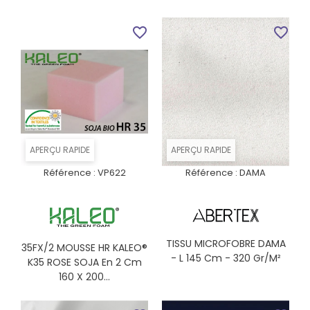
favorite_border
favorite_border
APERÇU RAPIDE
APERÇU RAPIDE
Référence :
VP622
Référence :
DAMA
TISSU MICROFOBRE DAMA
35FX/2 MOUSSE HR KALEO®
- L 145 Cm - 320 Gr/m²
K35 ROSE SOJA En 2 Cm
160 X 200...