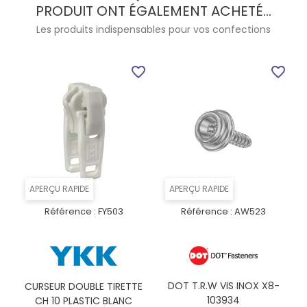
PRODUIT ONT ÉGALEMENT ACHETÉ...
Les produits indispensables pour vos confections
favorite_border
favorite_border
APERÇU RAPIDE
APERÇU RAPIDE
Référence :
FY503
Référence :
AW523
DOT T.R.W VIS INOX X8-
CURSEUR DOUBLE TIRETTE
103934
CH 10 PLASTIC BLANC