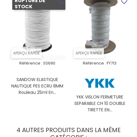
RUPTURE DE
favorite_border
favorite_border
STOCK
APERÇU RAPIDE
APERÇU RAPIDE
Référence :
SS690
Référence :
FY713
SANDOW ELASTIQUE
NAUTIQUE PES ECRU 8MM
Rouleau 25ml En...
YKK VISLON FERMETURE
SEPARABLE CH 10 DOUBLE
TIRETTE EN...
4 AUTRES PRODUITS DANS LA MÊME