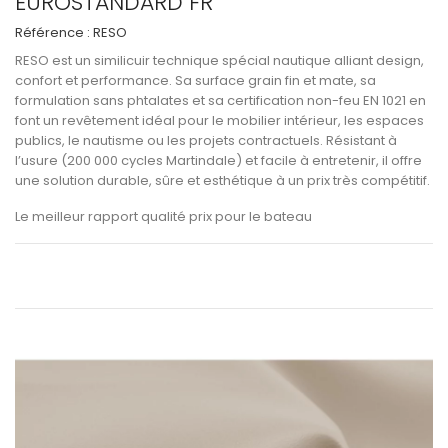
EUROSTANDARD FR
Référence :
RESO
RESO
est un
similicuir technique spécial nautique
alliant
design,
confort et performance
. Sa surface
grain fin et mate
, sa
formulation sans phtalates
et sa
certification non-feu EN 1021
en
font un revêtement idéal pour le
mobilier intérieur
, les
espaces
publics
, le
nautisme
ou les
projets contractuels
. Résistant à
l’usure (
200 000 cycles Martindale
) et facile à entretenir, il offre
une solution durable, sûre et esthétique à un
prix très compétitif
.
Le meilleur rapport qualité prix pour le bateau
Voir les informations techniques