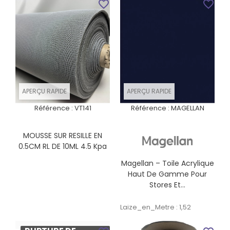
favorite_border
favorite_border
APERÇU RAPIDE
APERÇU RAPIDE
Référence :
VT141
Référence :
MAGELLAN
MOUSSE SUR RESILLE EN
0.5CM RL DE 10ML 4.5 Kpa
Magellan – Toile Acrylique
Haut De Gamme Pour
Stores Et...
Laize_en_Metre : 1,52