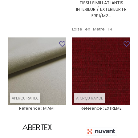
TISSU SIMILI ATLANTIS
INTERIEUR / EXTERIEUR FR
ERP1/M2...
Laize_en_Metre : 1,4
favorite_border
favorite_border
APERÇU RAPIDE
APERÇU RAPIDE
Référence :
MIAMI
Référence :
EXTREME