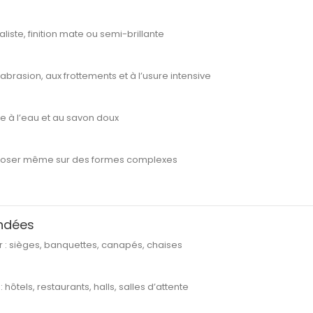
aliste, finition mate ou semi-brillante
abrasion, aux frottements et à l’usure intensive
e à l’eau et au savon doux
 poser même sur des formes complexes
ndées
r
: sièges, banquettes, canapés, chaises
: hôtels, restaurants, halls, salles d’attente