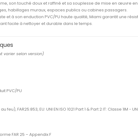
amme
, son
touché doux et raffiné
et sa
souplesse de mise en œuvre
en 
ièges, habillages muraux, espaces publics ou cabines passagers
.
ste et à son
enduction PVC/PU haute qualité
, Miami garantit une
résis
stant facile à nettoyer et durable dans le temps.
iques
 varier selon version)
duit PVC/PU
u feu), FAR25:853, EU: UNI EN ISO 1021 Part 1 & Part 2 IT: Classe 1IM - U
forme
FAR 25 – Appendix F