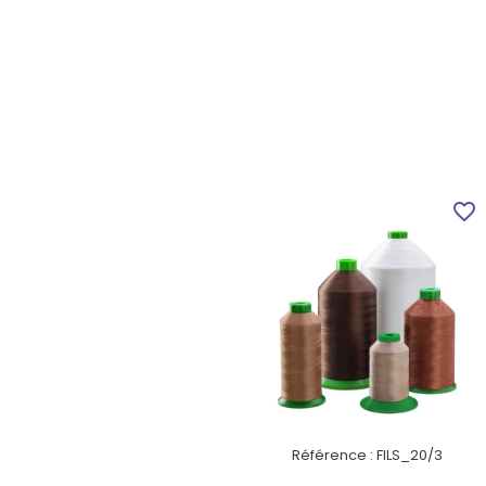
favorite_border
Référence :
FILS_20/3