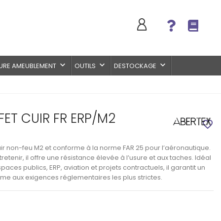
keyboard_arrow_down
keyboard_arrow_down
keyboard_arrow_down
URE AMEUBLEMENT
OUTILS
DESTOCKAGE
FFET CUIR FR ERP/M2
favorite_border
cuir non-feu M2 et conforme à la norme FAR 25
pour l’aéronautique.
retenir, il offre une
résistance élevée à l’usure et aux taches
. Idéal
spaces publics, ERP, aviation et projets contractuels
, il garantit un
e aux exigences réglementaires les plus strictes
.
Voir les informations techniques