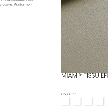
e coloris. Photos non
MIAMI® TISSU EF
Couleur. :
EN3000 NEIGE
EN3010 TURQUOISE
EN3020 FICE
EN30