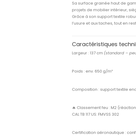
Sa
surface grainée haut de g
projets de
mobilier intérieur, s
Grâce à son support textile robu
l’usure et aux taches
, tout en re
Caractéristiques techn
Largeur :
137 cm
(standard – peut
Poids :
env. 650 g/m²
Composition :
support textile en
🔥
Classement feu :
M2 (réaction a
CAL TB 117 US: FMVSS 302
Certification aéronautique :
con