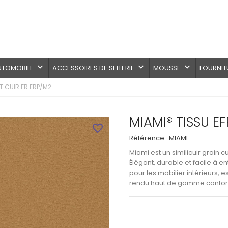
keyboard_arrow_down
keyboard_arrow_down
keyboard_arrow_down
AUTOMOBILE
ACCESSOIRES DE SELLERIE
MOUSSE
FOURNIT
ET CUIR FR ERP/M2
MIAMI® TISSU E
favorite_border
Référence :
MIAMI
Miami
est un
similicuir grain 
Élégant, durable et facile à ent
pour les
mobilier intérieurs, e
rendu haut de gamme conform