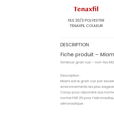
FILS 20/3 POLYESTER
TENAXFIL COULEUR
DESCRIPTION
Fiche produit –
Miam
Similicuir grain cuir – non-feu 
Description :
Miami
est le
grain cuir par excel
environnements les plus exigean
Conçu pour répondre aux
norme
norme FAR 25
pour l’aéronautiqu
aéronautique
.