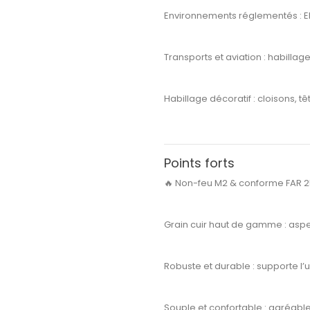
Environnements réglementés
: 
Transports et aviation
: habillag
Habillage décoratif
: cloisons, t
Points forts
🔥
Non-feu M2 & conforme FAR 25
Grain cuir haut de gamme :
aspec
Robuste et durable :
supporte l’u
Souple et confortable :
agréable 