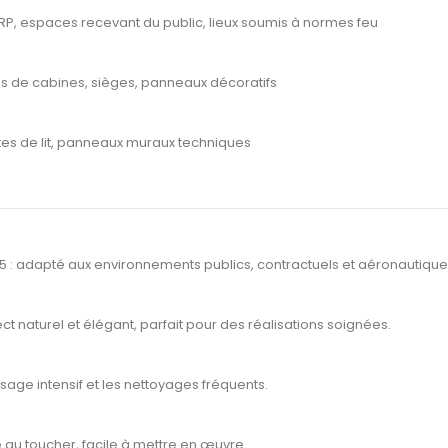
ERP, espaces recevant du public, lieux soumis à normes feu
es de cabines, sièges, panneaux décoratifs
êtes de lit, panneaux muraux techniques
 :
adapté aux environnements publics, contractuels et aéronautique
t naturel et élégant, parfait pour des réalisations soignées.
sage intensif et les nettoyages fréquents.
au toucher, facile à mettre en œuvre.