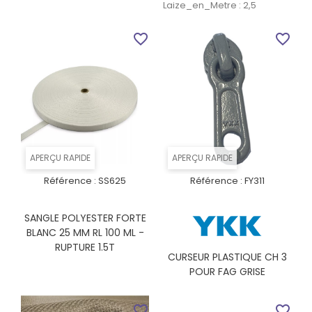
Laize_en_Metre : 2,5
favorite_border
favorite_border
APERÇU RAPIDE
APERÇU RAPIDE
Référence :
SS625
Référence :
FY311
SANGLE POLYESTER FORTE
BLANC 25 MM RL 100 ML -
RUPTURE 1.5T
CURSEUR PLASTIQUE CH 3
POUR FAG GRISE
favorite_border
favorite_border