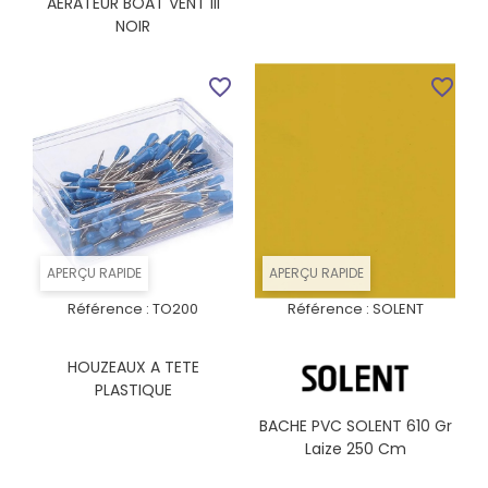
AERATEUR BOAT VENT III
NOIR
favorite_border
favorite_border
APERÇU RAPIDE
APERÇU RAPIDE
Référence :
TO200
Référence :
SOLENT
HOUZEAUX A TETE
PLASTIQUE
BACHE PVC SOLENT 610 Gr
Laize 250 Cm