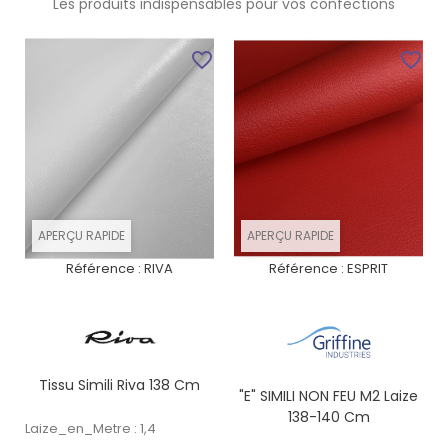
Les produits indispensables pour vos confections
favorite_border
favorite_border
APERÇU RAPIDE
APERÇU RAPIDE
Référence :
RIVA
Référence :
ESPRIT
Tissu Simili Riva 138 Cm
"E" SIMILI NON FEU M2 Laize
138-140 Cm
Laize_en_Metre : 1,4