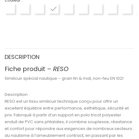
Couleur. :
EN7000 BLANC
EN7001 CREME
EN7002 BEIGE
EN7003 BRUN
EN7004 MARRON
EN7005 VERT ANGLAIS
EN7006 GRIS MOYE
EN7007 GRI
EN70
DESCRIPTION
Fiche produit –
RESO
Similicuir spécial nautique – grain fin & mat, non-feu EN 1021
Description :
RESO
est un
tissu similicuir technique
conçu pour offrir un
excellent équilibre entre
performance, esthétique, sécurité et
prix
. Fabriqué à partir d’un
support en polo tricot polyester
enduit de
PVC sans phtalates
, il combine
souplesse, résistance
et confort
pour répondre aux exigences de nombreux secteurs :
du
nautisme
à l’
ameublement contract
, en passant par les