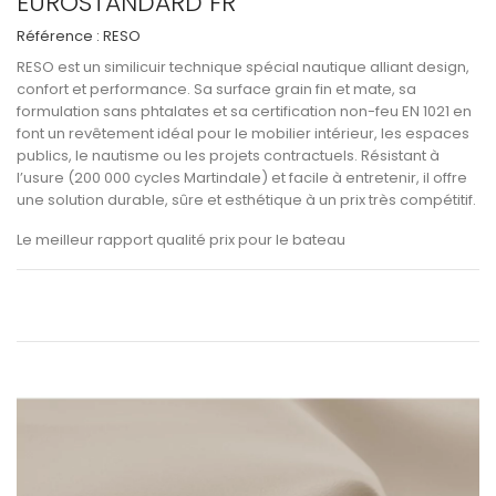
EUROSTANDARD FR
Référence :
RESO
RESO
est un
similicuir technique spécial nautique
alliant
design,
confort et performance
. Sa surface
grain fin et mate
, sa
formulation sans phtalates
et sa
certification non-feu EN 1021
en
font un revêtement idéal pour le
mobilier intérieur
, les
espaces
publics
, le
nautisme
ou les
projets contractuels
. Résistant à
l’usure (
200 000 cycles Martindale
) et facile à entretenir, il offre
une solution durable, sûre et esthétique à un
prix très compétitif
.
Le meilleur rapport qualité prix pour le bateau
Voir les informations techniques