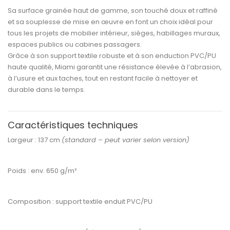
Sa
surface grainée haut de gamme
, son
touché doux et raffiné
et sa
souplesse de mise en œuvre
en font un choix idéal pour
tous les projets de
mobilier intérieur, sièges, habillages muraux,
espaces publics ou cabines passagers
.
Grâce à son support textile robuste et à son
enduction PVC/PU
haute qualité
, Miami garantit une
résistance élevée à l’abrasion,
à l’usure et aux taches
, tout en restant facile à nettoyer et
durable dans le temps.
Caractéristiques techniques
Largeur :
137 cm
(standard – peut varier selon version)
Poids :
env. 650 g/m²
Composition :
support textile enduit PVC/PU