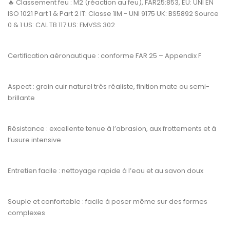
🔥
Classement feu :
M2 (réaction au feu), FAR25:853, EU: UNI EN
ISO 1021 Part 1 & Part 2 IT: Classe 1IM - UNI 9175 UK: BS5892 Source
0 & 1 US: CAL TB 117 US: FMVSS 302
Certification aéronautique :
conforme
FAR 25 – Appendix F
Aspect :
grain cuir naturel très réaliste, finition mate ou semi-
brillante
Résistance :
excellente tenue à l’abrasion, aux frottements et à
l’usure intensive
Entretien facile :
nettoyage rapide à l’eau et au savon doux
Souple et confortable :
facile à poser même sur des formes
complexes