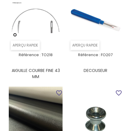
APERÇU RAPIDE
APERÇU RAPIDE
Référence :
TO218
Référence :
FO207
AIGUILLE COURBE FINE 43
DECOUSEUR
MM
favorite_border
favorite_border