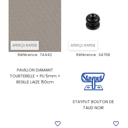
APERÇU RAPIDE
APERÇU RAPIDE
Référence :
TA442
Référence :
SA708
PAVILLON DIAMANT
TOURTERELLE + PU 5mm +
RESILLE LAIZE 150cm
STAYPUT BOUTON DE
TAUD NOIR
favorite_border
favorite_border