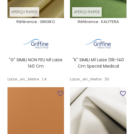
APERÇU RAPIDE
APERÇU RAPIDE
Référence :
GINGKO
Référence :
KALYTERA
"G" SIMILI NON FEU M1 Laize
"K" SIMILI M1 Laize 138-140
140 Cm
Cm Special Medical
Laize_en_Metre : 1,4
Laize_en_Metre : 30
favorite_border
favorite_border