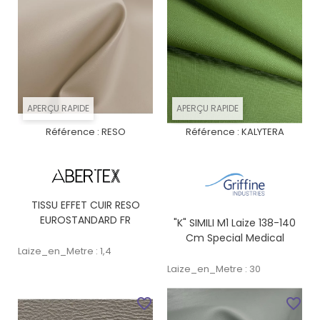
APERÇU RAPIDE
APERÇU RAPIDE
Référence :
RESO
Référence :
KALYTERA
TISSU EFFET CUIR RESO
EUROSTANDARD FR
"K" SIMILI M1 Laize 138-140
Cm Special Medical
Laize_en_Metre : 1,4
Laize_en_Metre : 30
favorite_border
favorite_border