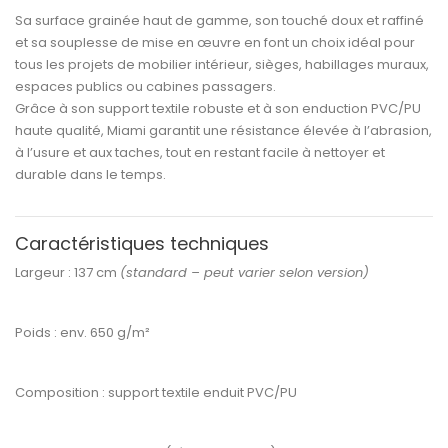
Sa
surface grainée haut de gamme
, son
touché doux et raffiné
et sa
souplesse de mise en œuvre
en font un choix idéal pour
tous les projets de
mobilier intérieur, sièges, habillages muraux,
espaces publics ou cabines passagers
.
Grâce à son support textile robuste et à son
enduction PVC/PU
haute qualité
, Miami garantit une
résistance élevée à l’abrasion,
à l’usure et aux taches
, tout en restant facile à nettoyer et
durable dans le temps.
Caractéristiques techniques
Largeur :
137 cm
(standard – peut varier selon version)
Poids :
env. 650 g/m²
Composition :
support textile enduit PVC/PU