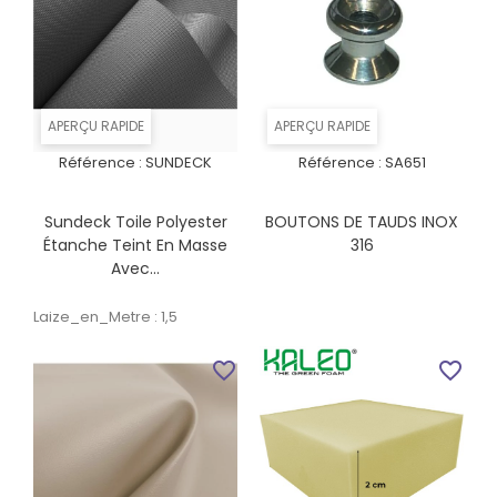
APERÇU RAPIDE
APERÇU RAPIDE
Référence :
SUNDECK
Référence :
SA651
Sundeck Toile Polyester
BOUTONS DE TAUDS INOX
Étanche Teint En Masse
316
Avec...
Laize_en_Metre : 1,5
favorite_border
favorite_border