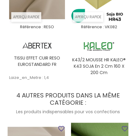
APERÇU RAPIDE
APERÇU RAPIDE
Référence :
RESO
Référence :
VK082
TISSU EFFET CUIR RESO
K43/2 MOUSSE HR KALEO®
EUROSTANDARD FR
K43 SOJA En 2 Cm 160 X
200 Cm
Laize_en_Metre : 1,4
4 AUTRES PRODUITS DANS LA MÊME
CATÉGORIE :
Les produits indispensables pour vos confections
favorite_border
favorite_border