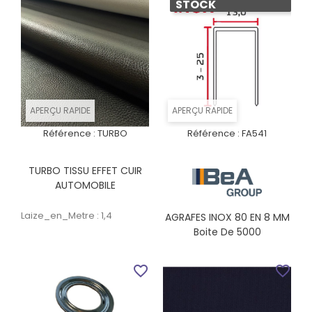
STOCK
APERÇU RAPIDE
APERÇU RAPIDE
Référence :
TURBO
Référence :
FA541
TURBO TISSU EFFET CUIR
AUTOMOBILE
Laize_en_Metre : 1,4
AGRAFES INOX 80 EN 8 MM
Boite De 5000
favorite_border
favorite_border