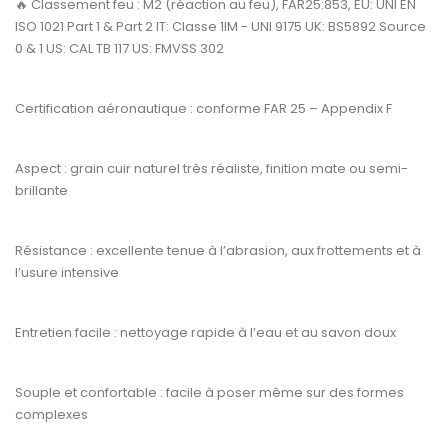
🔥
Classement feu :
M2 (réaction au feu), FAR25:853, EU: UNI EN
ISO 1021 Part 1 & Part 2 IT: Classe 1IM - UNI 9175 UK: BS5892 Source
0 & 1 US: CAL TB 117 US: FMVSS 302
Certification aéronautique :
conforme
FAR 25 – Appendix F
Aspect :
grain cuir naturel très réaliste, finition mate ou semi-
brillante
Résistance :
excellente tenue à l’abrasion, aux frottements et à
l’usure intensive
Entretien facile :
nettoyage rapide à l’eau et au savon doux
Souple et confortable :
facile à poser même sur des formes
complexes