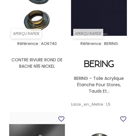
APERÇU RAPIDE
APERÇU RAPIDE
Référence :
AO6740
Référence :
BERING
CONTRE RIVURE ROND DE
BACHE N16 NICKEL
BERING – Toile Acrylique
Étanche Pour Stores,
Tauds Et...
Laize_en_Metre : 1,5
favorite_border
favorite_border