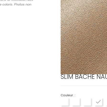
e coloris. Photos non
SLIM BACHE NA
Couleur. :
PE4020 CREME en sup
PE4030 BEIGE
PE4070 ROY
PE4