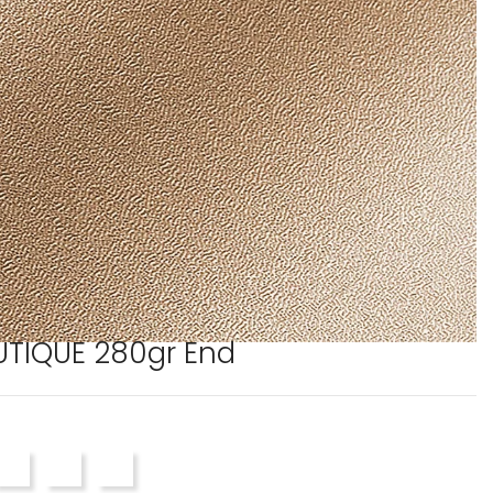
UTIQUE 280gr End
AL 2
120 NAVY
PE4130 NOIR
PE4090 OFF WHITE
PE4100 IVOIRE