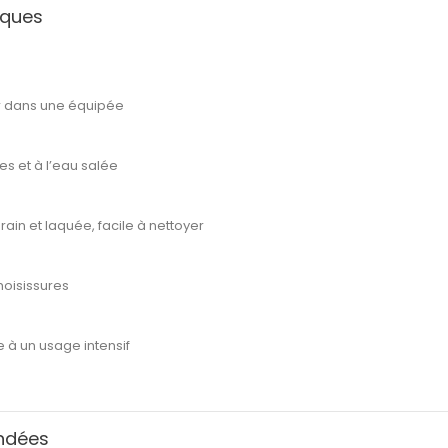
iques
er dans une équipée
es et à l’eau salée
rain et laquée
, facile à nettoyer
oisissures
 à un usage intensif
ndées