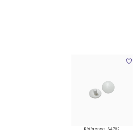
favorite_border
Référence :
SA762