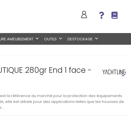
keyboard_arrow_down
keyboard_arrow_down
keyboard_arrow_down
URE AMEUBLEMENT
OUTILS
DESTOCKAGE
TIQUE 280gr End 1 face -
favorite_border
 est la référence du marché pour la protection des équipements.
 elle est idéale pour des applications telles que les housses de
es…
Voir les informations techniques