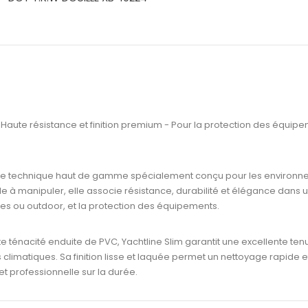
 Haute résistance et finition premium - Pour la protection des équip
tile technique haut de gamme spécialement conçu pour les environne
ile à manipuler, elle associe
résistance, durabilité et élégance
dans u
es ou outdoor, et la protection des équipements.
te ténacité enduite de PVC
, Yachtline Slim garantit une
excellente ten
s climatiques
. Sa finition lisse et laquée permet un
nettoyage rapide et
t professionnelle sur la durée.