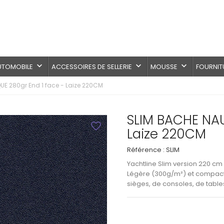
keyboard_arrow_down
keyboard_arrow_down
keyboard_arrow_down
AUTOMOBILE
ACCESSOIRES DE SELLERIE
MOUSSE
FOURNIT
UE 280gr End 1 face - Laize 220CM
SLIM BACHE NAU
favorite_border
Laize 220CM
Référence :
SLIM
Yachtline Slim version 220 cm
Légère (300g/m²) et compacte,
sièges, de consoles, de tabl