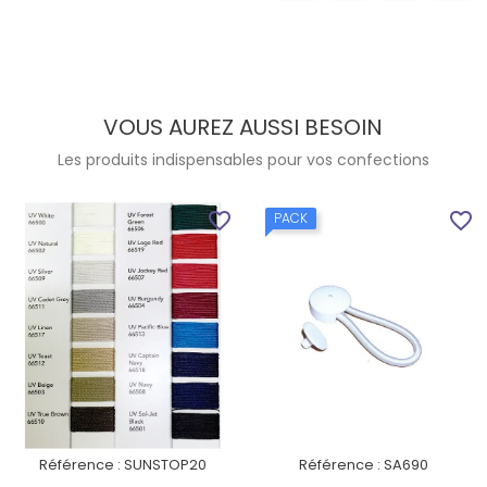
VOUS AUREZ AUSSI BESOIN
Les produits indispensables pour vos confections
favorite_border
favorite_border
PACK
Référence :
SUNSTOP20
Référence :
SA690