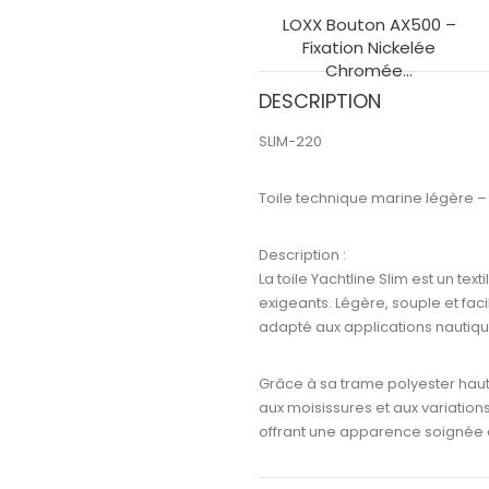
LOXX Bouton AX500 –
Fixation Nickelée
Chromée...
DESCRIPTION
SLIM-220
Toile technique marine légère –
Description :
La toile
Yachtline Slim
est un tex
exigeants. Légère, souple et fac
adapté aux applications nautiqu
Grâce à sa
trame polyester hau
aux moisissures et aux variation
offrant une apparence soignée e