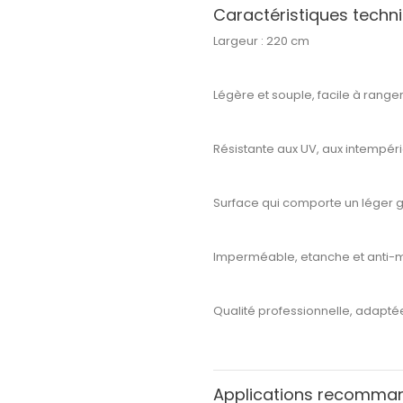
Caractéristiques techn
Largeur :
220 cm
Légère et souple
, facile à rang
Résistante aux UV, aux intempéri
Surface qui comporte un léger g
Imperméable, etanche et anti-m
Qualité professionnelle
, adaptée
Applications recomma