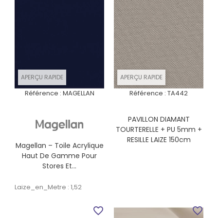
APERÇU RAPIDE
APERÇU RAPIDE
Référence :
MAGELLAN
Référence :
TA442
PAVILLON DIAMANT
TOURTERELLE + PU 5mm +
RESILLE LAIZE 150cm
Magellan – Toile Acrylique
Haut De Gamme Pour
Stores Et...
Laize_en_Metre : 1,52
favorite_border
favorite_border