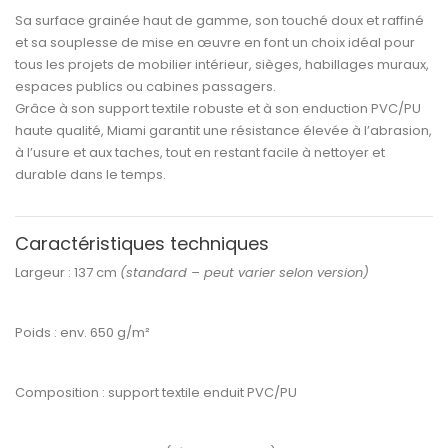
Sa
surface grainée haut de gamme
, son
touché doux et raffiné
et sa
souplesse de mise en œuvre
en font un choix idéal pour
tous les projets de
mobilier intérieur, sièges, habillages muraux,
espaces publics ou cabines passagers
.
Grâce à son support textile robuste et à son
enduction PVC/PU
haute qualité
, Miami garantit une
résistance élevée à l’abrasion,
à l’usure et aux taches
, tout en restant facile à nettoyer et
durable dans le temps.
Caractéristiques techniques
Largeur :
137 cm
(standard – peut varier selon version)
Poids :
env. 650 g/m²
Composition :
support textile enduit PVC/PU