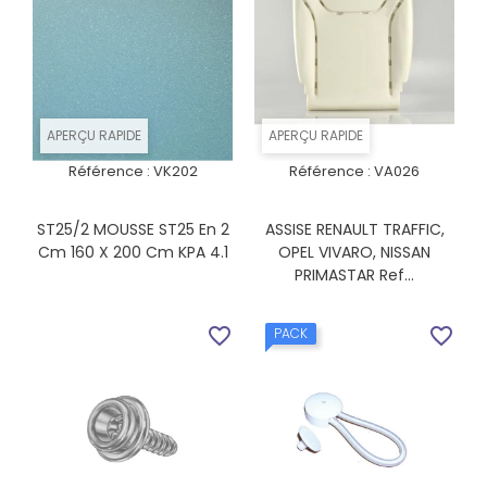
APERÇU RAPIDE
APERÇU RAPIDE
Référence :
VK202
Référence :
VA026
ST25/2 MOUSSE ST25 En 2
ASSISE RENAULT TRAFFIC,
Cm 160 X 200 Cm KPA 4.1
OPEL VIVARO, NISSAN
PRIMASTAR Ref...
favorite_border
favorite_border
PACK