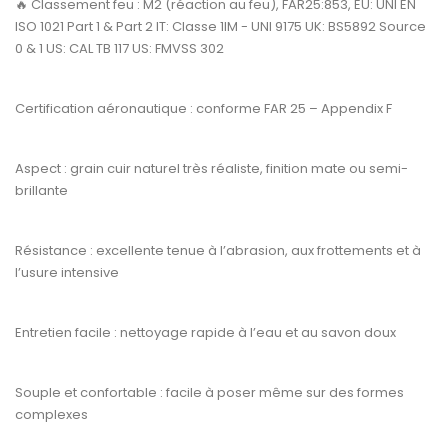
🔥
Classement feu :
M2 (réaction au feu), FAR25:853, EU: UNI EN
ISO 1021 Part 1 & Part 2 IT: Classe 1IM - UNI 9175 UK: BS5892 Source
0 & 1 US: CAL TB 117 US: FMVSS 302
Certification aéronautique :
conforme
FAR 25 – Appendix F
Aspect :
grain cuir naturel très réaliste, finition mate ou semi-
brillante
Résistance :
excellente tenue à l’abrasion, aux frottements et à
l’usure intensive
Entretien facile :
nettoyage rapide à l’eau et au savon doux
Souple et confortable :
facile à poser même sur des formes
complexes