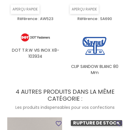
APERÇU RAPIDE
APERÇU RAPIDE
Référence :
AW523
Référence :
SA690
DOT T.R.W VIS INOX X8-
103934
CLIP SANDOW BLANC 80
Mm
4 AUTRES PRODUITS DANS LA MÊME
CATÉGORIE :
Les produits indispensables pour vos confections
RUPTURE DE STOCK
favorite_border
favorite_border