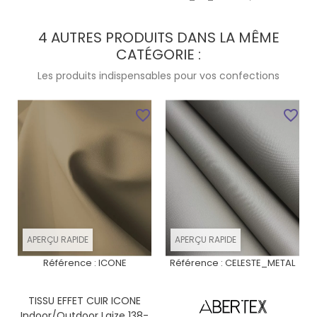
4 AUTRES PRODUITS DANS LA MÊME
CATÉGORIE :
Les produits indispensables pour vos confections
favorite_border
favorite_border
APERÇU RAPIDE
APERÇU RAPIDE
Référence :
ICONE
Référence :
CELESTE_METAL
TISSU EFFET CUIR ICONE
Indoor/Outdoor Laize 138-