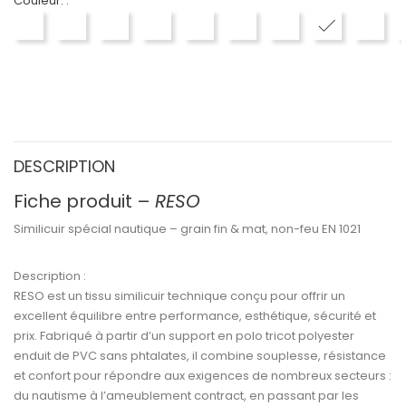
Couleur. :
EN7000 BLANC
EN7001 CREME
EN7002 BEIGE
EN7003 BRUN
EN7004 MARRON
EN7005 VERT ANGLAIS
EN7006 GRIS MOYE
EN7007 GRI
EN70
DESCRIPTION
Fiche produit –
RESO
Similicuir spécial nautique – grain fin & mat, non-feu EN 1021
Description :
RESO
est un
tissu similicuir technique
conçu pour offrir un
excellent équilibre entre
performance, esthétique, sécurité et
prix
. Fabriqué à partir d’un
support en polo tricot polyester
enduit de
PVC sans phtalates
, il combine
souplesse, résistance
et confort
pour répondre aux exigences de nombreux secteurs :
du
nautisme
à l’
ameublement contract
, en passant par les