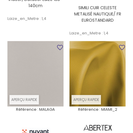
140cm
SIMILI CUIR CELESTE
METALISÉ NAUTIQUE/ FR
Laize_en_Metre : 1,4
EUROSTANDARD
Laize_en_Metre : 1,4
favorite_border
favorite_border
APERÇU RAPIDE
APERÇU RAPIDE
Référence :
MALAGA
Référence :
MIAMI_2