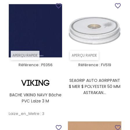
favorite_border
favorite_border
APERÇU RAPIDE
APERÇU RAPIDE
Référence :
PE056
Référence :
FV519
SEAGRIP AUTO AGRIPPANT
$ MER $ POLYESTER 50 MM
ASTRAKAN...
BACHE VIKING NAVY Bâche
PVC Laize 3 M
Laize_en_Metre : 3
favorite_border
favorite_border