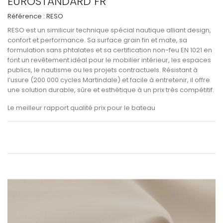
EUROSTANDARD FR
Référence :
RESO
RESO
est un
similicuir technique spécial nautique
alliant
design,
confort et performance
. Sa surface
grain fin et mate
, sa
formulation sans phtalates
et sa
certification non-feu EN 1021
en
font un revêtement idéal pour le
mobilier intérieur
, les
espaces
publics
, le
nautisme
ou les
projets contractuels
. Résistant à
l’usure (
200 000 cycles Martindale
) et facile à entretenir, il offre
une solution durable, sûre et esthétique à un
prix très compétitif
.
Le meilleur rapport qualité prix pour le bateau
Voir les informations techniques