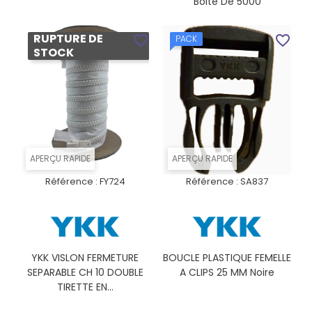
Boite De 5000
RUPTURE DE
favorite_border
favorite_border
PACK
STOCK
APERÇU RAPIDE
APERÇU RAPIDE
Référence :
FY724
Référence :
SA837
YKK VISLON FERMETURE
BOUCLE PLASTIQUE FEMELLE
SEPARABLE CH 10 DOUBLE
A CLIPS 25 MM Noire
TIRETTE EN...