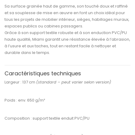
Sa
surface grainée haut de gamme
, son
touché doux et raffiné
et sa
souplesse de mise en œuvre
en font un choix idéal pour
tous les projets de
mobilier intérieur, sièges, habillages muraux,
espaces publics ou cabines passagers
.
Grâce à son support textile robuste et à son
enduction PVC/PU
haute qualité
, Miami garantit une
résistance élevée à l’abrasion,
à l’usure et aux taches
, tout en restant facile à nettoyer et
durable dans le temps.
Caractéristiques techniques
Largeur :
137 cm
(standard – peut varier selon version)
Poids :
env. 650 g/m²
Composition :
support textile enduit PVC/PU