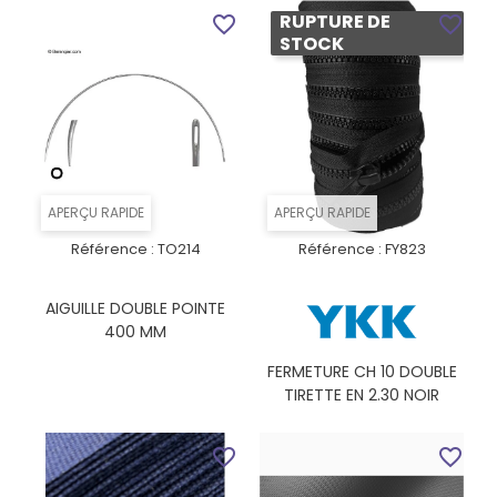
RUPTURE DE
favorite_border
favorite_border
STOCK
APERÇU RAPIDE
APERÇU RAPIDE
Référence :
TO214
Référence :
FY823
AIGUILLE DOUBLE POINTE
400 MM
FERMETURE CH 10 DOUBLE
TIRETTE EN 2.30 NOIR
favorite_border
favorite_border