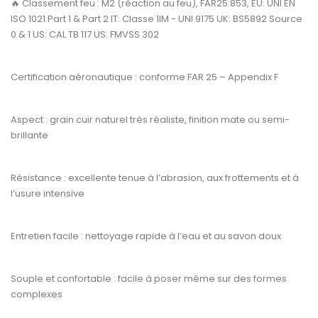
🔥
Classement feu :
M2 (réaction au feu), FAR25:853, EU: UNI EN
ISO 1021 Part 1 & Part 2 IT: Classe 1IM - UNI 9175 UK: BS5892 Source
0 & 1 US: CAL TB 117 US: FMVSS 302
Certification aéronautique :
conforme
FAR 25 – Appendix F
Aspect :
grain cuir naturel très réaliste, finition mate ou semi-
brillante
Résistance :
excellente tenue à l’abrasion, aux frottements et à
l’usure intensive
Entretien facile :
nettoyage rapide à l’eau et au savon doux
Souple et confortable :
facile à poser même sur des formes
complexes