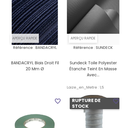
APERÇU RAPIDE
APERÇU RAPIDE
Référence :
BANDACRYL
Référence :
SUNDECK
BANDACRYL Biais Droit Fil
Sundeck Toile Polyester
20 Mm Ø
Étanche Teint En Masse
Avec...
Laize_en_Metre : 1,5
RUPTURE DE
favorite_border
favorite_border
STOCK