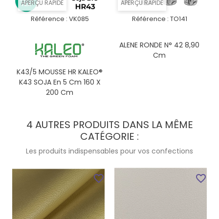
APERÇU RAPIDE
APERÇU RAPIDE
Référence :
VK085
Référence :
TO141
ALENE RONDE N° 42 8,90
Cm
K43/5 MOUSSE HR KALEO®
K43 SOJA En 5 Cm 160 X
200 Cm
4 AUTRES PRODUITS DANS LA MÊME
CATÉGORIE :
Les produits indispensables pour vos confections
favorite_border
favorite_border