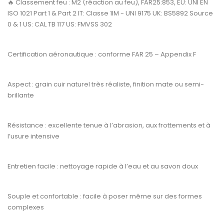
🔥
Classement feu :
M2 (réaction au feu), FAR25:853, EU: UNI EN
ISO 1021 Part 1 & Part 2 IT: Classe 1IM - UNI 9175 UK: BS5892 Source
0 & 1 US: CAL TB 117 US: FMVSS 302
Certification aéronautique :
conforme
FAR 25 – Appendix F
Aspect :
grain cuir naturel très réaliste, finition mate ou semi-
brillante
Résistance :
excellente tenue à l’abrasion, aux frottements et à
l’usure intensive
Entretien facile :
nettoyage rapide à l’eau et au savon doux
Souple et confortable :
facile à poser même sur des formes
complexes