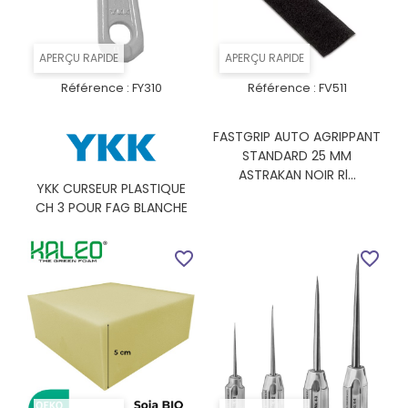
APERÇU RAPIDE
APERÇU RAPIDE
Référence :
FY310
Référence :
FV511
FASTGRIP AUTO AGRIPPANT
STANDARD 25 MM
ASTRAKAN NOIR Rl...
YKK CURSEUR PLASTIQUE
CH 3 POUR FAG BLANCHE
favorite_border
favorite_border