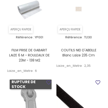
APERÇU RAPIDE
APERÇU RAPIDE
Référence :
YP001
Référence :
TL130
FILM PRISE DE GABARIT
COUTILS NID D'ABEILLE
LAIZE 6 M - ROULEAUX DE
Blanc Laize 235 Cm
23M - 138 M2
Laize_en_Metre : 2,35
Laize_en_Metre : 6
RUPTURE DE
favorite_border
favorite_border
STOCK