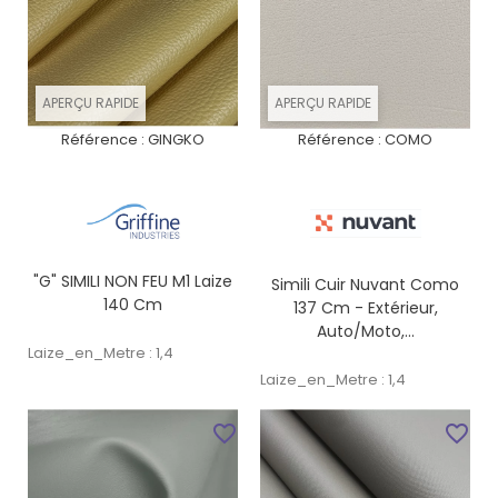
APERÇU RAPIDE
APERÇU RAPIDE
Référence :
GINGKO
Référence :
COMO
"G" SIMILI NON FEU M1 Laize
Simili Cuir Nuvant Como
140 Cm
137 Cm - Extérieur,
Auto/moto,...
Laize_en_Metre : 1,4
Laize_en_Metre : 1,4
favorite_border
favorite_border