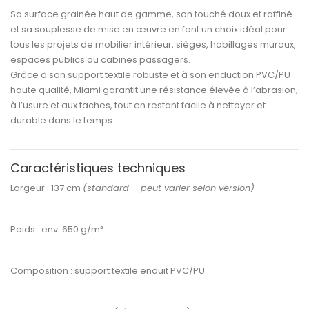
Sa
surface grainée haut de gamme
, son
touché doux et raffiné
et sa
souplesse de mise en œuvre
en font un choix idéal pour
tous les projets de
mobilier intérieur, sièges, habillages muraux,
espaces publics ou cabines passagers
.
Grâce à son support textile robuste et à son
enduction PVC/PU
haute qualité
, Miami garantit une
résistance élevée à l’abrasion,
à l’usure et aux taches
, tout en restant facile à nettoyer et
durable dans le temps.
Caractéristiques techniques
Largeur :
137 cm
(standard – peut varier selon version)
Poids :
env. 650 g/m²
Composition :
support textile enduit PVC/PU