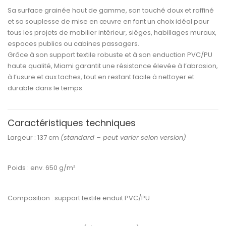
Sa
surface grainée haut de gamme
, son
touché doux et raffiné
et sa
souplesse de mise en œuvre
en font un choix idéal pour
tous les projets de
mobilier intérieur, sièges, habillages muraux,
espaces publics ou cabines passagers
.
Grâce à son support textile robuste et à son
enduction PVC/PU
haute qualité
, Miami garantit une
résistance élevée à l’abrasion,
à l’usure et aux taches
, tout en restant facile à nettoyer et
durable dans le temps.
Caractéristiques techniques
Largeur :
137 cm
(standard – peut varier selon version)
Poids :
env. 650 g/m²
Composition :
support textile enduit PVC/PU