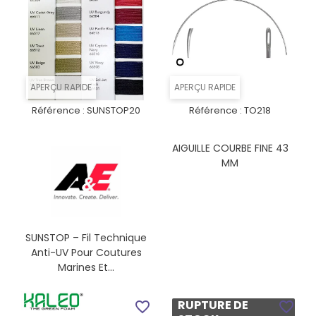
APERÇU RAPIDE
APERÇU RAPIDE
Référence :
SUNSTOP20
Référence :
TO218
AIGUILLE COURBE FINE 43
MM
SUNSTOP – Fil Technique
Anti-UV Pour Coutures
Marines Et...
RUPTURE DE
favorite_border
favorite_border