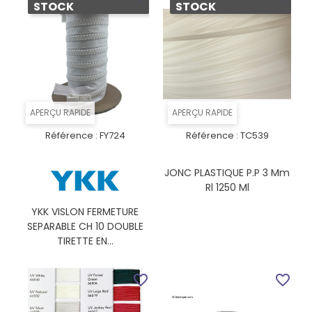
STOCK
STOCK
APERÇU RAPIDE
APERÇU RAPIDE
Référence :
FY724
Référence :
TC539
JONC PLASTIQUE P.P 3 Mm
Rl 1250 Ml
YKK VISLON FERMETURE
SEPARABLE CH 10 DOUBLE
TIRETTE EN...
favorite_border
favorite_border