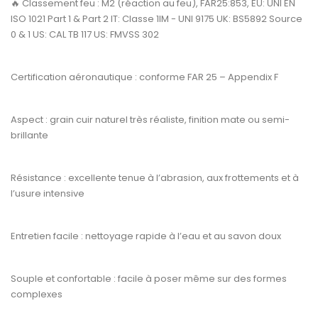
🔥
Classement feu :
M2 (réaction au feu), FAR25:853, EU: UNI EN
ISO 1021 Part 1 & Part 2 IT: Classe 1IM - UNI 9175 UK: BS5892 Source
0 & 1 US: CAL TB 117 US: FMVSS 302
Certification aéronautique :
conforme
FAR 25 – Appendix F
Aspect :
grain cuir naturel très réaliste, finition mate ou semi-
brillante
Résistance :
excellente tenue à l’abrasion, aux frottements et à
l’usure intensive
Entretien facile :
nettoyage rapide à l’eau et au savon doux
Souple et confortable :
facile à poser même sur des formes
complexes