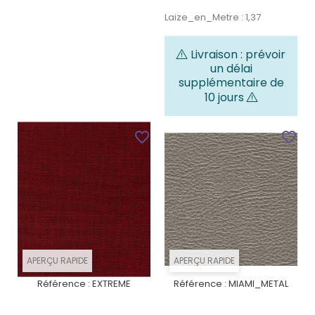
Laize_en_Metre : 1,37
Livraison : prévoir
un délai
supplémentaire de
10 jours
favorite_border
favorite_border
APERÇU RAPIDE
APERÇU RAPIDE
Référence :
EXTREME
Référence :
MIAMI_METAL