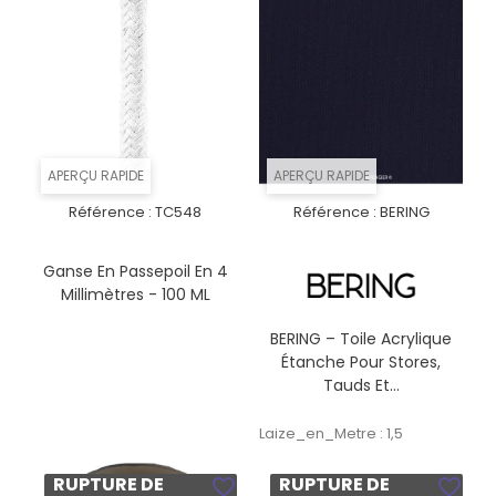
APERÇU RAPIDE
APERÇU RAPIDE
Référence :
TC548
Référence :
BERING
Ganse En Passepoil En 4
Millimètres - 100 ML
BERING – Toile Acrylique
Étanche Pour Stores,
Tauds Et...
Laize_en_Metre : 1,5
RUPTURE DE
RUPTURE DE
favorite_border
favorite_border