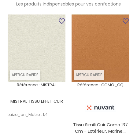
Les produits indispensables pour vos confections
favorite_border
favorite_border
APERÇU RAPIDE
APERÇU RAPIDE
Référence :
MISTRAL
Référence :
COMO_CQ
MISTRAL TISSU EFFET CUIR
Laize_en_Metre : 1,4
Tissu Simili Cuir Como 137
Cm - Extérieur, Marine,...