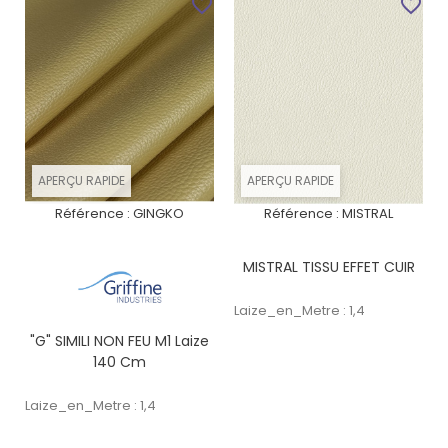
favorite_border
favorite_border
APERÇU RAPIDE
APERÇU RAPIDE
Référence :
GINGKO
Référence :
MISTRAL
MISTRAL TISSU EFFET CUIR
Laize_en_Metre : 1,4
"G" SIMILI NON FEU M1 Laize
140 Cm
Laize_en_Metre : 1,4