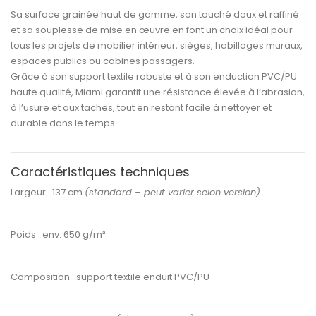
Sa
surface grainée haut de gamme
, son
touché doux et raffiné
et sa
souplesse de mise en œuvre
en font un choix idéal pour
tous les projets de
mobilier intérieur, sièges, habillages muraux,
espaces publics ou cabines passagers
.
Grâce à son support textile robuste et à son
enduction PVC/PU
haute qualité
, Miami garantit une
résistance élevée à l’abrasion,
à l’usure et aux taches
, tout en restant facile à nettoyer et
durable dans le temps.
Caractéristiques techniques
Largeur :
137 cm
(standard – peut varier selon version)
Poids :
env. 650 g/m²
Composition :
support textile enduit PVC/PU