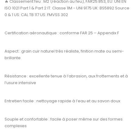
🔥
Classement feu :
M2 (réaction au feu), FAR25:853, EU: UNI EN
ISO 1021 Part 1 & Part 2 IT: Classe 1IM - UNI 9175 UK: BS5892 Source
0 & 1 US: CAL TB 117 US: FMVSS 302
Certification aéronautique :
conforme
FAR 25 – Appendix F
Aspect :
grain cuir naturel très réaliste, finition mate ou semi-
brillante
Résistance :
excellente tenue à l’abrasion, aux frottements et à
l’usure intensive
Entretien facile :
nettoyage rapide à l’eau et au savon doux
Souple et confortable :
facile à poser même sur des formes
complexes