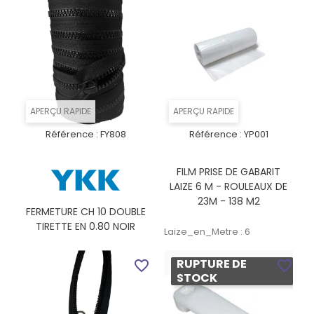
APERÇU RAPIDE
APERÇU RAPIDE
Référence :
FY808
Référence :
YP001
FILM PRISE DE GABARIT
LAIZE 6 M - ROULEAUX DE
23M - 138 M2
FERMETURE CH 10 DOUBLE
TIRETTE EN 0.80 NOIR
Laize_en_Metre : 6
RUPTURE DE
favorite_border
favorite_border
STOCK