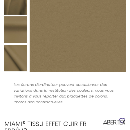
Les écrans d'ordinateur peuvent occasionner des
variations dans la restitution des couleurs, nous vous
invitons à vous reporter aux plaquettes de coloris.
Photos non contractuelles.
favorite_border
MIAMI® TISSU EFFET CUIR FR