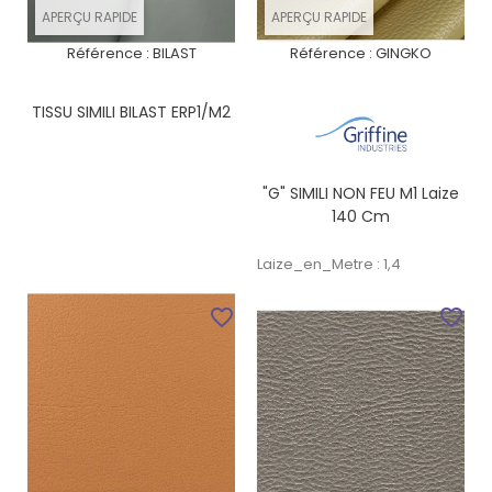
APERÇU RAPIDE
APERÇU RAPIDE
Référence :
BILAST
Référence :
GINGKO
TISSU SIMILI BILAST ERP1/M2
"G" SIMILI NON FEU M1 Laize
140 Cm
Laize_en_Metre : 1,4
favorite_border
favorite_border