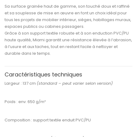
Sa
surface grainée haut de gamme
, son
touché doux et raffiné
et sa
souplesse de mise en œuvre
en font un choix idéal pour
tous les projets de
mobilier intérieur, sièges, habillages muraux,
espaces publics ou cabines passagers
.
Grâce à son support textile robuste et à son
enduction PVC/PU
haute qualité
, Miami garantit une
résistance élevée à l’abrasion,
à l’usure et aux taches
, tout en restant facile à nettoyer et
durable dans le temps.
Caractéristiques techniques
Largeur :
137 cm
(standard – peut varier selon version)
Poids :
env. 650 g/m²
Composition :
support textile enduit PVC/PU