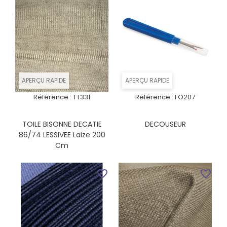
APERÇU RAPIDE
APERÇU RAPIDE
Référence :
TT331
Référence :
FO207
TOILE BISONNE DECATIE
DECOUSEUR
86/74 LESSIVEE Laize 200
Cm
favorite_border
favorite_border