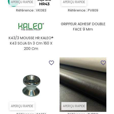
APERÇU RAPIDE
APERÇU RAPIDE
Référence :
VK083
Référence :
PV809
GRIPPEUR ADHESIF DOUBLE
FACE 9 Mm
K43/3 MOUSSE HR KALEO®
K43 SOJA En 3 Cm 160 X
200 Cm
favorite_border
favorite_border
APERÇU RAPIDE
APERÇU RAPIDE