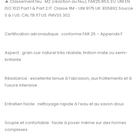
🔥
Classement feu :
M2 (réaction au feu), FAR25:853, EU: UNI EN
ISO 1021 Part 1 & Part 2 IT: Classe 1IM - UNI 9175 UK: BS5892 Source
0 & 1 US: CAL TB 117 US: FMVSS 302
Certification aéronautique :
conforme
FAR 25 – Appendix F
Aspect :
grain cuir naturel très réaliste, finition mate ou semi-
brillante
Résistance :
excellente tenue à l’abrasion, aux frottements et à
l’usure intensive
Entretien facile :
nettoyage rapide à l’eau et au savon doux
Souple et confortable :
facile à poser même sur des formes
complexes