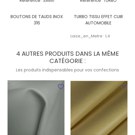
Référence :
SA651
Référence :
TURBO
BOUTONS DE TAUDS INOX
TURBO TISSU EFFET CUIR
316
AUTOMOBILE
Laize_en_Metre : 1,4
4 AUTRES PRODUITS DANS LA MÊME
CATÉGORIE :
Les produits indispensables pour vos confections
favorite_border
favorite_border